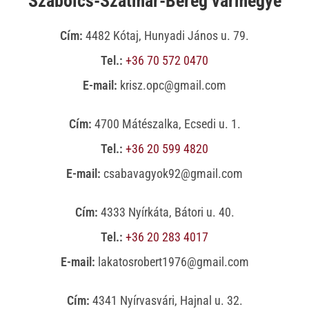
Szabolcs-Szatmár-Bereg vármegye
Cím:
4482 Kótaj, Hunyadi János u. 79.
Tel.:
+36 70 572 0470
E-mail:
krisz.opc@gmail.com
Cím:
4700 Mátészalka, Ecsedi u. 1.
Tel.:
+36 20 599 4820
E-mail:
csabavagyok92@gmail.com
Cím:
4333 Nyírkáta, Bátori u. 40.
Tel.:
+36 20 283 4017
E-mail:
lakatosrobert1976@gmail.com
Cím:
4341 Nyírvasvári, Hajnal u. 32.