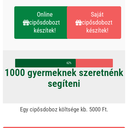
Online
Saját
cipősdobozt
cipősdobozt
készítek!
készítek!
62%
1000 gyermeknek szeretnénk
segíteni
Egy cipősdoboz költsége kb. 5000 Ft.