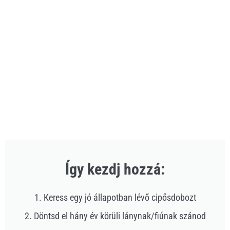
Így kezdj hozzá:
1. Keress egy jó állapotban lévő cipősdobozt
2. Döntsd el hány év körüli lánynak/fiúnak szánod