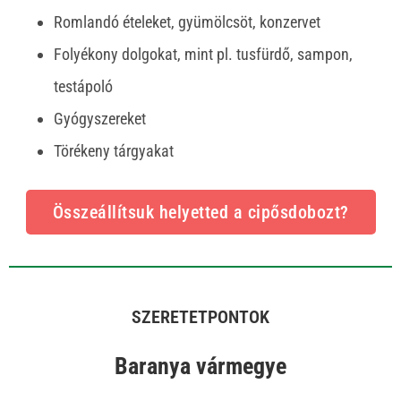
Romlandó ételeket, gyümölcsöt, konzervet
Folyékony dolgokat, mint pl. tusfürdő, sampon,
testápoló
Gyógyszereket
Törékeny tárgyakat
Összeállítsuk helyetted a cipősdobozt?
SZERETETPONTOK
Baranya vármegye