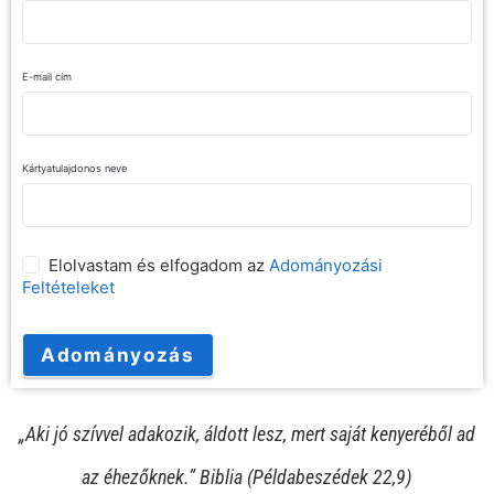
E-mail cím
Kártyatulajdonos neve
Elolvastam és elfogadom az
Adományozási
Feltételeket
Adományozás
„Aki jó szívvel adakozik, áldott lesz, mert saját kenyeréből ad
az éhezőknek.” Biblia (Példabeszédek 22,9)