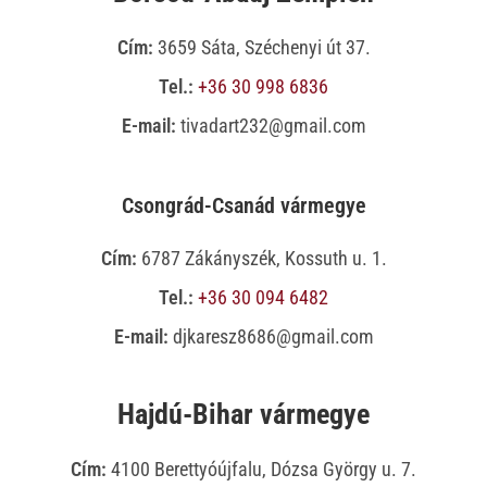
Cím:
3659 Sáta, Széchenyi út 37.
Tel.:
+36 30 998 6836
E-mail:
tivadart232@gmail.com
Csongrád-Csanád vármegye
Cím:
6787 Zákányszék, Kossuth u. 1.
Tel.:
+36 30 094 6482
E-mail:
djkaresz8686@gmail.com
Hajdú-Bihar vármegye
Cím:
4100 Berettyóújfalu, Dózsa György u. 7.