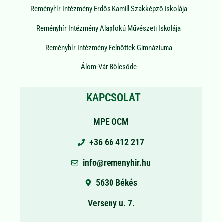
Reményhír Intézmény Erdős Kamill Szakképző Iskolája
Reményhír Intézmény Alapfokú Művészeti Iskolája
Reményhír Intézmény Felnőttek Gimnáziuma
Álom-Vár Bölcsőde
KAPCSOLAT
MPE OCM
+36 66 412 217
info@remenyhir.hu
5630 Békés
Verseny u. 7.