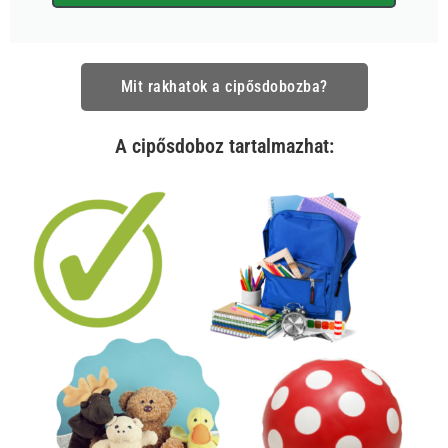
Mit rakhatok a cipősdobozba?
A cipősdoboz tartalmazhat: