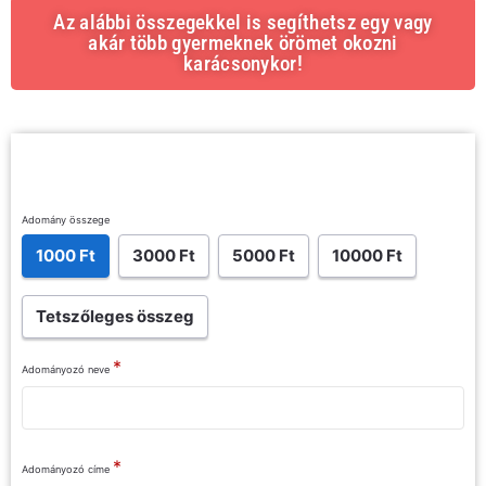
Az alábbi összegekkel is segíthetsz egy vagy
akár több gyermeknek örömet okozni
karácsonykor!
Adomány összege
1000 Ft
3000 Ft
5000 Ft
10000 Ft
Tetszőleges összeg
*
Adományozó neve
*
Adományozó címe