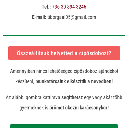
Tel.:
+36 30 894 3246
E-mail:
tiborgaal05@gmail.com
Összeállítsuk helyetted a cipősdobozt?
Amennyiben nincs lehetőséged cipősdoboz ajándékot
készíteni,
munkatársaink elkészítik a nevedben!
Az alábbi gombra kattintva
segíthetsz
egy vagy akár több
gyermeknek is
örömet okozni karácsonykor!