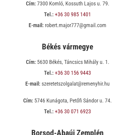
Cím:
7300 Komló, Kossuth Lajos u. 79.
Tel.:
+36 30 985 1401
E-mail:
robert.major777@gmail.com
Békés vármegye
Cím:
5630 Békés, Táncsics Mihály u. 1.
Tel.:
+36 30 156 9443
E-mail:
szeretetszolgalat@remenyhir.hu
Cím:
5746 Kunágota, Petőfi Sándor u. 74.
Tel.:
+36 30 071 6923
Borsod-Abaúj Zemplén