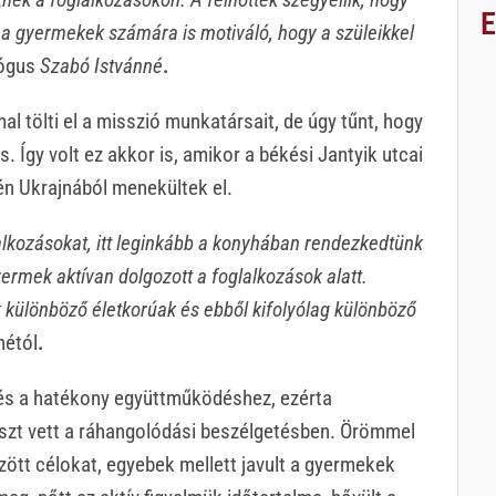
s a gyermekek számára is motiváló, hogy a szüleikkel
gógus
Szabó Istvánné
.
 tölti el a misszió munkatársait, de úgy tűnt, hogy
Így volt ez akkor is, amikor a békési Jantyik utcai
én Ukrajnából menekültek el.
alkozásokat, itt leginkább a konyhában rendezkedtünk
rmek aktívan dolgozott a foglalkozások alatt.
 különböző életkorúak és ebből kifolyólag különböző
nétól
.
és a hatékony együttműködéshez, ezérta
észt vett a ráhangolódási beszélgetésben. Örömmel
tűzött célokat, egyebek mellett javult a gyermekek