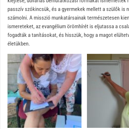
kiejtése, udvarias bemutatkozási formákat ismerhettek me
passzív szókincsük, és a gyermekek mellett a szülők is n
számolni. A misszió munkatársainak természetesen kieme
ismereteket, az evangélium örömhírét is eljutassa a csal
fogadták a tanításokat, és hisszük, hogy a magot elülte
életükben.