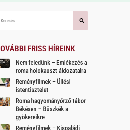
OVÁBBI FRISS HÍREINK
Nem feledünk – Emlékezés a
roma holokauszt áldozataira
Reményfilmek – Üllési
istentisztelet
Roma hagyományőrző tábor
Békésen – Büszkék a
gyökereikre
Reményfilmek – Kispaládi