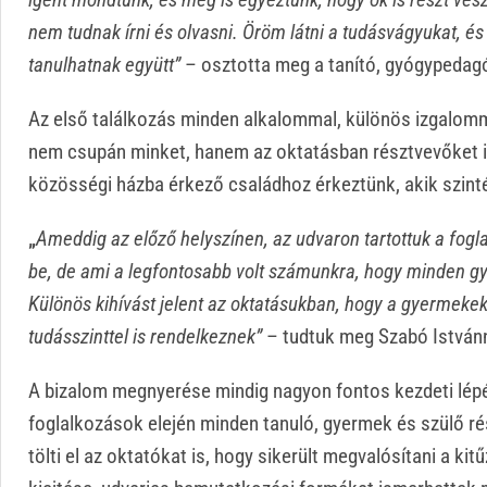
nem tudnak írni és olvasni. Öröm látni a tudásvágyukat, é
tanulhatnak együtt”
–
osztotta meg a tanító, gyógypeda
Az első találkozás minden alkalommal, különös izgalommal
nem csupán minket, hanem az oktatásban résztvevőket is. 
közösségi házba érkező családhoz érkeztünk, akik szint
„
Ameddig az előző helyszínen, az udvaron tartottuk a fogl
be, de ami a legfontosabb volt számunkra, hogy minden gye
Különös kihívást jelent az oktatásukban, hogy a gyermekek
tudásszinttel is rendelkeznek”
– tudtuk meg Szabó István
A bizalom megnyerése mindig nagyon fontos kezdeti lép
foglalkozások elején minden tanuló, gyermek és szülő r
tölti el az oktatókat is, hogy sikerült megvalósítani a ki