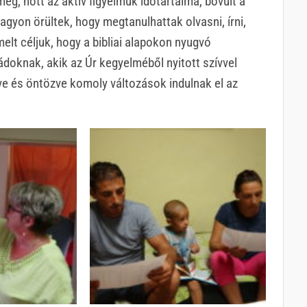
g, nőtt az aktív figyelmük időtartalma, bővült a
agyon örültek, hogy megtanulhattak olvasni, írni,
lt céljuk, hogy a bibliai alapokon nyugvó
ádoknak, akik az Úr kegyelméből nyitott szívvel
tve és öntözve komoly változások indulnak el az