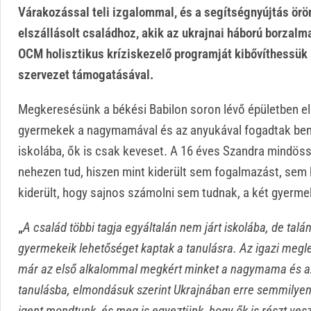
Várakozással teli izgalommal, és a segítségnyújtás örö
elszállásolt családhoz, akik az ukrajnai háború borzal
OCM holisztikus kríziskezelő programját kibővíthessük
szervezet támogatásával.
Megkeresésünk a békési Babilon soron lévő épületben els
gyermekek a nagymamával és az anyukával fogadtak benn
iskolába, ők is csak keveset. A 16 éves Szandra mindössz
nehezen tud, hiszen mint kiderült sem fogalmazást, sem 
kiderült, hogy sajnos számolni sem tudnak, a két gyerme
„
A család többi tagja egyáltalán nem járt iskolába, de tal
gyermekeik lehetőséget kaptak a tanulásra. Az igazi megl
már az első alkalommal megkért minket a nagymama és az
tanulásba, elmondásuk szerint Ukrajnában erre semmilyen
igent mondtunk, és meg is egyeztünk, hogy ők is részt vesz