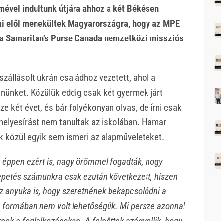
mével indultunk útjára ahhoz a két Békésen
mai elől menekültek Magyarországra, hogy az MPE
 a Samaritan’s Purse Canada nemzetközi missziós
zállásolt ukrán családhoz vezetett, ahol a
ünket. Közülük eddig csak két gyermek járt
e két évet, és bár folyékonyan olvas, de írni csak
helyesírást nem tanultak az iskolában. Hamar
k közül egyik sem ismeri az alapműveleteket.
án éppen ezért is, nagy örömmel fogadták, hogy
epetés számunkra csak ezután következett, hiszen
 anyuka is, hogy szeretnének bekapcsolódni a
 formában nem volt lehetőségük. Mi persze azonnal
nek a foglalkozásokon. A felnőttek szégyellik, hogy