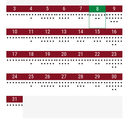
3
4
5
6
7
9
8
•
•
•
•
•
•
•
•
•
•
•
•
•
•
•
•
•
•
•
•
•
•
•
•
•
•
•
•
•
•
•
•
•
•
•
•
•
•
•
•
•
•
•
•
•
•
•
•
•
•
•
•
•
•
•
•
•
•
•
•
•
•
•
•
•
10
11
12
13
14
15
16
•
•
•
•
•
•
•
•
•
•
•
•
•
•
•
•
•
•
•
•
•
•
•
•
•
•
•
•
•
•
•
•
•
•
•
•
•
•
•
•
•
•
•
•
•
•
•
•
•
•
•
•
•
•
•
•
•
•
•
•
•
•
•
•
•
•
17
18
19
20
21
22
23
•
•
•
•
•
•
•
•
•
•
•
•
•
•
•
•
•
•
•
•
•
•
•
•
•
•
•
•
•
•
•
•
•
•
•
•
•
•
•
•
•
•
•
•
•
•
•
•
•
•
•
•
•
•
•
•
•
•
•
•
•
•
•
•
24
25
26
27
28
29
30
•
•
•
•
•
•
•
•
•
•
•
•
•
•
•
•
•
•
•
•
•
•
•
•
•
•
•
•
•
•
•
•
•
•
•
•
•
•
•
•
•
•
•
•
•
•
•
•
•
•
•
•
•
•
•
•
•
•
•
•
•
•
•
•
•
31
•
•
•
•
•
•