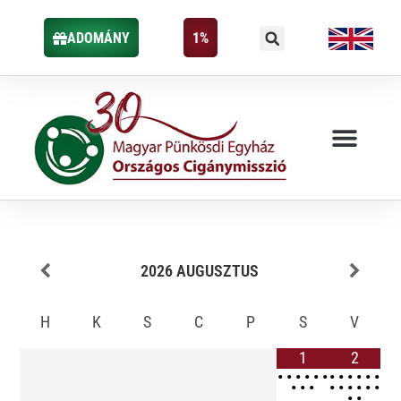
ADOMÁNY
1%
2026
AUGUSZTUS
H
K
S
C
P
S
V
1
2
•
•
•
•
•
•
•
•
•
•
•
•
•
•
•
•
•
•
•
•
•
•
•