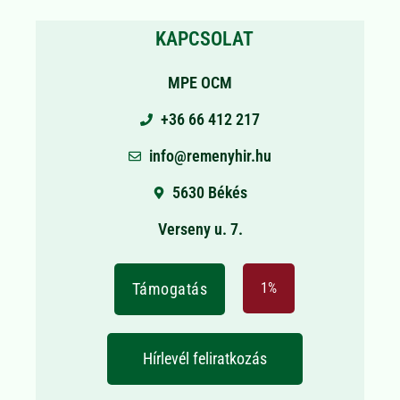
KAPCSOLAT
MPE OCM
+36 66 412 217
info@remenyhir.hu
5630 Békés
Verseny u. 7.
Támogatás
1%
Hírlevél feliratkozás