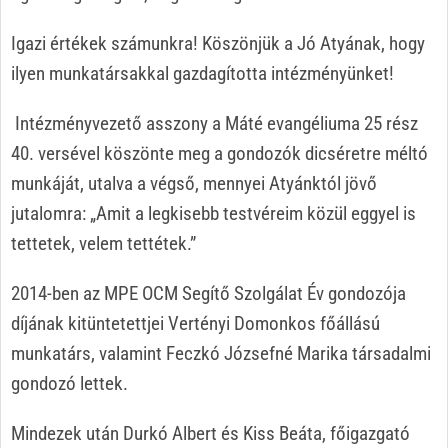
Igazi értékek számunkra! Köszönjük a Jó Atyának, hogy
ilyen munkatársakkal gazdagította intézményünket!
Intézményvezető asszony a Máté evangéliuma 25 rész
40. versével köszönte meg a gondozók dicséretre méltó
munkáját, utalva a végső, mennyei Atyánktól jövő
jutalomra: „Amit a legkisebb testvéreim közül eggyel is
tettetek, velem tettétek.”
2014-ben az MPE OCM Segítő Szolgálat Év gondozója
díjának kitüntetettjei Vertényi Domonkos főállású
munkatárs, valamint Feczkó Józsefné Marika társadalmi
gondozó lettek.
Mindezek után Durkó Albert és Kiss Beáta, főigazgató