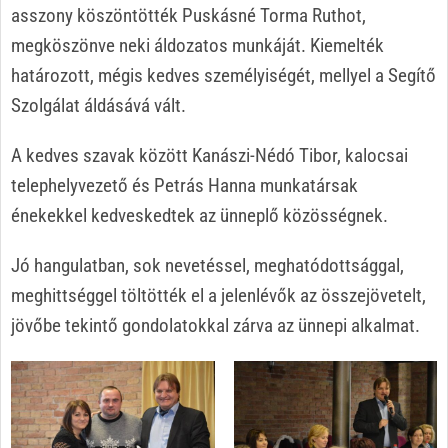
asszony köszöntötték Puskásné Torma Ruthot,
megköszönve neki áldozatos munkáját. Kiemelték
határozott, mégis kedves személyiségét, mellyel a Segítő
Szolgálat áldásává vált.
A kedves szavak között Kanászi-Nédó Tibor, kalocsai
telephelyvezető és Petrás Hanna munkatársak
énekekkel kedveskedtek az ünneplő közösségnek.
Jó hangulatban, sok nevetéssel, meghatódottsággal,
meghittséggel töltötték el a jelenlévők az összejövetelt,
jövőbe tekintő gondolatokkal zárva az ünnepi alkalmat.