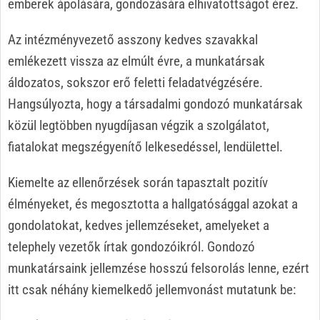
emberek ápolására, gondozására elhivatottságot érez.
Az intézményvezető asszony kedves szavakkal
emlékezett vissza az elmúlt évre, a munkatársak
áldozatos, sokszor erő feletti feladatvégzésére.
Hangsúlyozta, hogy a társadalmi gondozó munkatársak
közül legtöbben nyugdíjasan végzik a szolgálatot,
fiatalokat megszégyenítő lelkesedéssel, lendülettel.
Kiemelte az ellenőrzések során tapasztalt pozitív
élményeket, és megosztotta a hallgatósággal azokat a
gondolatokat, kedves jellemzéseket, amelyeket a
telephely vezetők írtak gondozóikról. Gondozó
munkatársaink jellemzése hosszú felsorolás lenne, ezért
itt csak néhány kiemelkedő jellemvonást mutatunk be: