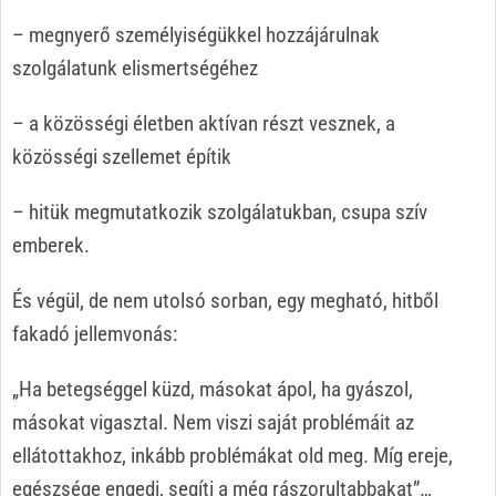
– megnyerő személyiségükkel hozzájárulnak
szolgálatunk elismertségéhez
– a közösségi életben aktívan részt vesznek, a
közösségi szellemet építik
– hitük megmutatkozik szolgálatukban, csupa szív
emberek.
És végül, de nem utolsó sorban, egy megható, hitből
fakadó jellemvonás:
„Ha betegséggel küzd, másokat ápol, ha gyászol,
másokat vigasztal. Nem viszi saját problémáit az
ellátottakhoz, inkább problémákat old meg. Míg ereje,
egészsége engedi, segíti a még rászorultabbakat”…