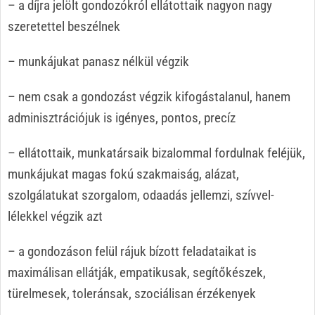
– a díjra jelölt gondozókról ellátottaik nagyon nagy
szeretettel beszélnek
– munkájukat panasz nélkül végzik
– nem csak a gondozást végzik kifogástalanul, hanem
adminisztrációjuk is igényes, pontos, precíz
– ellátottaik, munkatársaik bizalommal fordulnak feléjük,
munkájukat magas fokú szakmaiság, alázat,
szolgálatukat szorgalom, odaadás jellemzi, szívvel-
lélekkel végzik azt
– a gondozáson felül rájuk bízott feladataikat is
maximálisan ellátják, empatikusak, segítőkészek,
türelmesek, toleránsak, szociálisan érzékenyek