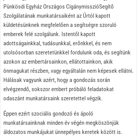
Pünkösdi Egyház Országos CigánymisszióSegítő
Szolgálatának munkatársaiként az Úrtól kapott
küldetésünknek megfelelően a segítségre szoruló
emberek felé szolgálunk. Istentől kapott
adottságainkkal, tudásunkkal, erőnkkel, és nem
utolsósorban szeretetünkkel fordulunk oda, és segítünk
azokon az embertársainkon, ellátottainkon, akik
önmagukat részben, vagy egyáltalán nem képesek ellátni.
Hálásak vagyunk azért, hogy a gondozás során
elvégzendő, sokszor embert próbáló feladatokat
odaszánt munkatársaink szeretettel végzik.
Éppen ezért szociális gondozó és ápoló
munkatársainknak minden év végén megköszönjük
áldozatos munkájukat ünnepélyes keretek között is.