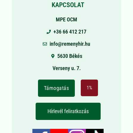
KAPCSOLAT
MPE OCM
+36 66 412 217
info@remenyhir.hu
5630 Békés
Verseny u. 7.
Támogatás
1%
Hírlevél feliratkozás