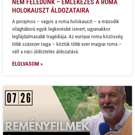
NEM FELEDÜNK – EMLÉKEZÉS A ROMA
HOLOKAUSZT ÁLDOZATAIRA
A porajmos – vagyis a roma holokauszt – a második
világháború egyik legkevésbé ismert, ugyanakkor
legfájdalmasabb tragédiája. Az európai roma közösség
több százezer tagja – köztük több ezer magyar roma –
vált a náci üldöztetés áldozatává.
ELOLVASOM »