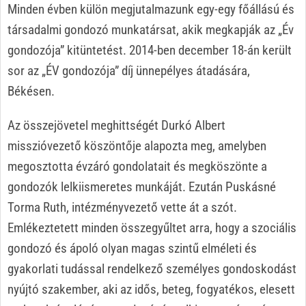
Minden évben külön megjutalmazunk egy-egy főállású és
társadalmi gondozó munkatársat, akik megkapják az „Év
gondozója” kitüntetést. 2014-ben december 18-án került
sor az „ÉV gondozója” díj ünnepélyes átadására,
Békésen.
Az összejövetel meghittségét Durkó Albert
misszióvezető köszöntője alapozta meg, amelyben
megosztotta évzáró gondolatait és megköszönte a
gondozók lelkiismeretes munkáját. Ezután Puskásné
Torma Ruth, intézményvezető vette át a szót.
Emlékeztetett minden összegyűltet arra, hogy a szociális
gondozó és ápoló olyan magas szintű elméleti és
gyakorlati tudással rendelkező személyes gondoskodást
nyújtó szakember, aki az idős, beteg, fogyatékos, elesett