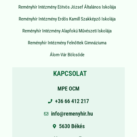
Reményhír Intézmény Eötvös József Általános Iskolája
Reményhír Intézmény Erdős Kamill Szakképző Iskolája
Reményhír Intézmény Alapfokú Művészeti Iskolája
Reményhír Intézmény Felnőttek Gimnáziuma
Álom-Vár Bölcsőde
KAPCSOLAT
MPE OCM
+36 66 412 217
info@remenyhir.hu
5630 Békés