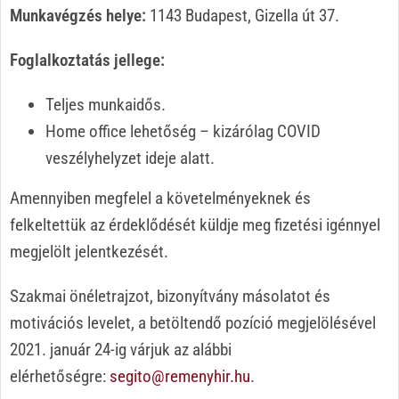
Munkavégzés helye:
1143 Budapest, Gizella út 37.
Foglalkoztatás jellege:
Teljes munkaidős.
Home office lehetőség – kizárólag COVID
veszélyhelyzet ideje alatt.
Amennyiben megfelel a követelményeknek és
felkeltettük az érdeklődését küldje meg fizetési igénnyel
megjelölt jelentkezését.
Szakmai önéletrajzot, bizonyítvány másolatot és
motivációs levelet, a betöltendő pozíció megjelölésével
2021. január 24-ig várjuk az alábbi
elérhetőségre:
segito@remenyhir.hu
.