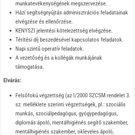
munkatevékenységének megszervezése.
Házi segítségnyújtás adminisztrációs feladatainak
elvégzése és ellenőrzése.
KENYSZI jelentési kötelezettség elvégzése.
Térítési díj beszedésével kapcsolatos feladatok.
Napi szintű operatív feladatok.
A vezetőség és a kollégák munkájának
támogatása.
Elvárás:
Felsőfokú végzettség (az I/2000 SZCSM rendelet 3.
sz. melléklete szerinti végzettségek, pl.: szociális
munkás, szociálpedagógus, gyógypedagógus,
diplomás ápoló, mentálhigiénés segítő szakember,
mentálhigiénés szakember, okleveles ápoló,