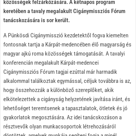
közösségek felzárkózására. A kétnapos program
keretében a tavaly megalakult Cigánymissziós Fórum
tanácskozására is sor került.
A Pünkösdi Cigánymisszió kezdetektől fogva kiemelten
fontosnak tartja a Kárpát-medencében élő magyarság és
magyar ajkú roma közösségek támogatását. A tavalyi
konferencián megalakult Kárpát-medencei
Cigánymissziós Fórum tagjai ezúttal már harmadik
alkalommal találkoztak egymással, céljuk továbbra is az,
hogy összehozzák a különböző szereplőket, akik
elkötelezettek a cigányság helyzetének javítása iránt, és
lehetőséget teremtsenek a tapasztalatok, ötletek és jó
gyakorlatok megosztására. Az idei tanácskozáson a
résztvevők olyan munkacsoportok létrehozásáról
döntöttek, amelyek munkája segíteni fogja a minél