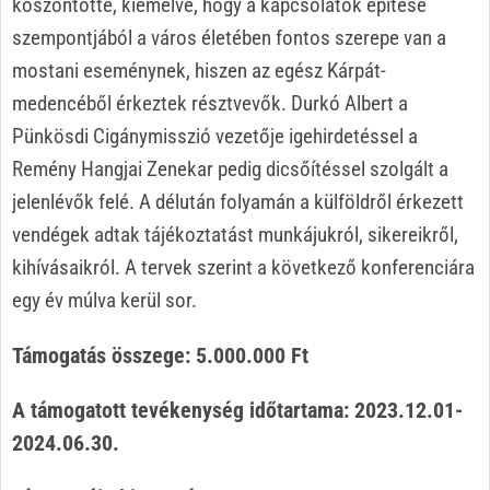
köszöntötte, kiemelve, hogy a kapcsolatok építése
szempontjából a város életében fontos szerepe van a
mostani eseménynek, hiszen az egész Kárpát-
medencéből érkeztek résztvevők. Durkó Albert a
Pünkösdi Cigánymisszió vezetője igehirdetéssel a
Remény Hangjai Zenekar pedig dicsőítéssel szolgált a
jelenlévők felé. A délután folyamán a külföldről érkezett
vendégek adtak tájékoztatást munkájukról, sikereikről,
kihívásaikról. A tervek szerint a következő konferenciára
egy év múlva kerül sor.
Támogatás összege: 5.000.000 Ft
A támogatott tevékenység időtartama: 2023.12.01-
2024.06.30.