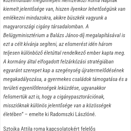
közelmúltban megünnepelt Nemzetközi Roma Napnak
kiemelt jelentősége van, hiszen ilyenkor lehetőségünk van
emlékezni mindazokra, akikre büszkék vagyunk a
magyarországi cigány társadalomban. A
Belügyminisztérium a Balázs János-díj megalapításával is
ezt a célt kívánja segíteni, az elismerést idén három
teljesen különböző életúttal rendelkező ember kapta meg.
A kormány által elfogadott felzárkózási stratégiában
egyaránt szerepet kap a szegénység újratermelődésének
megakadályozása, a gyermekes családok támogatása és a
területi egyenlőtlenségek leküzdése, ugyanakkor
felismertük azt is, hogy a cigánypasztorációnak,
misszióknak különös jelentősége van a közösségek
életében
” – emelte ki Radomszki Lászlóné.
Sztojka Attila roma kapcsolatokért felelős