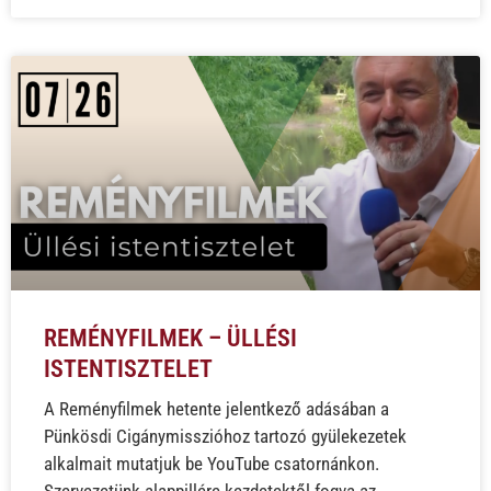
REMÉNYFILMEK – ÜLLÉSI
ISTENTISZTELET
A Reményfilmek hetente jelentkező adásában a
Pünkösdi Cigánymisszióhoz tartozó gyülekezetek
alkalmait mutatjuk be YouTube csatornánkon.
Szervezetünk alappillére kezdetektől fogva az