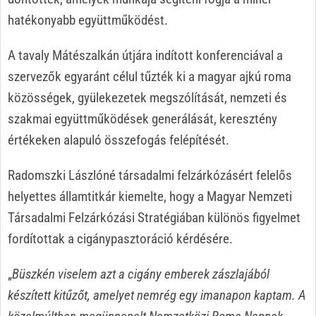
hatékonyabb együttműködést.
A tavaly Mátészalkán útjára indított konferenciával a
szervezők egyaránt célul tűzték ki a magyar ajkú roma
közösségek, gyülekezetek megszólítását, nemzeti és
szakmai együttműködések generálását, keresztény
értékeken alapuló összefogás felépítését.
Radomszki Lászlóné társadalmi felzárkózásért felelős
helyettes államtitkár kiemelte, hogy a Magyar Nemzeti
Társadalmi Felzárkózási Stratégiában különös figyelmet
fordítottak a cigánypasztoráció kérdésére.
„
Büszkén viselem azt a cigány emberek zászlajából
készített kitűzőt, amelyet nemrég egy imanapon kaptam. A