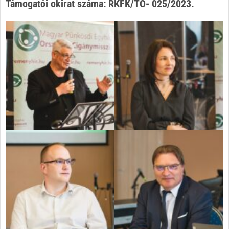
Támogatói okirat száma: RKFK/TO- 025/2023.