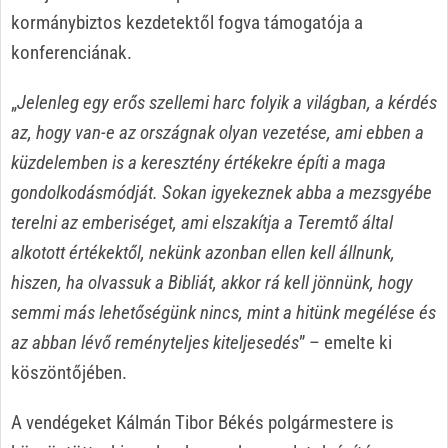
kormánybiztos kezdetektől fogva támogatója a
konferenciának.
„
Jelenleg egy erős szellemi harc folyik a világban, a kérdés
az, hogy van-e az országnak olyan vezetése, ami ebben a
küzdelemben is a keresztény értékekre építi a maga
gondolkodásmódját. Sokan igyekeznek abba a mezsgyébe
terelni az emberiséget, ami elszakítja a Teremtő által
alkotott értékektől, nekünk azonban ellen kell állnunk,
hiszen, ha olvassuk a Bibliát, akkor rá kell jönnünk, hogy
semmi más lehetőségünk nincs, mint a hitünk megélése és
az abban lévő reményteljes kiteljesedés
” – emelte ki
köszöntőjében.
A vendégeket Kálmán Tibor Békés polgármestere is