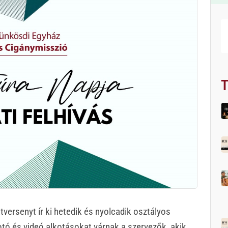
T
versenyt ír ki hetedik és nyolcadik osztályos
tó és videó alkotásokat várnak a szervezők, akik