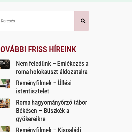
OVÁBBI FRISS HÍREINK
Nem feledünk – Emlékezés a
roma holokauszt áldozataira
Reményfilmek – Üllési
istentisztelet
Roma hagyományőrző tábor
Békésen – Büszkék a
gyökereikre
Reményfilmek – Kispaládi