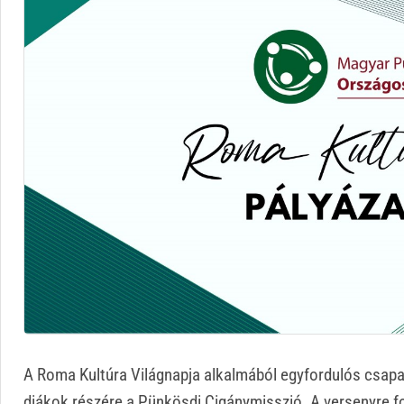
A Roma Kultúra Világnapja alkalmából egyfordulós csapat
diákok részére a Pünkösdi Cigánymisszió. A versenyre fo