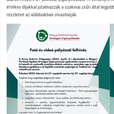
értékes díjakkal jutalmazzák a szakmai zsűri által legjob
részleteit az alábbiakban olvashatják.