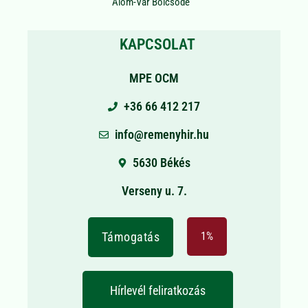
Álom-Vár Bölcsőde
KAPCSOLAT
MPE OCM
+36 66 412 217
info@remenyhir.hu
5630 Békés
Verseny u. 7.
Támogatás
1%
Hírlevél feliratkozás