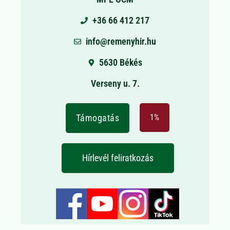
+36 66 412 217
info@remenyhir.hu
5630 Békés
Verseny u. 7.
Támogatás
1%
Hírlevél feliratkozás