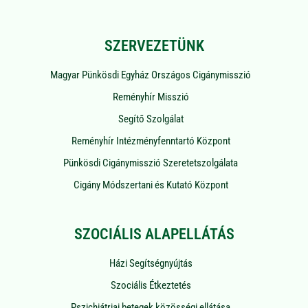
SZERVEZETÜNK
Magyar Pünkösdi Egyház Országos Cigánymisszió
Reményhír Misszió
Segítő Szolgálat
Reményhír Intézményfenntartó Központ
Pünkösdi Cigánymisszió Szeretetszolgálata
Cigány Módszertani és Kutató Központ
SZOCIÁLIS ALAPELLÁTÁS
Házi Segítségnyújtás
Szociális Étkeztetés
Pszichiátriai betegek közösségi ellátása