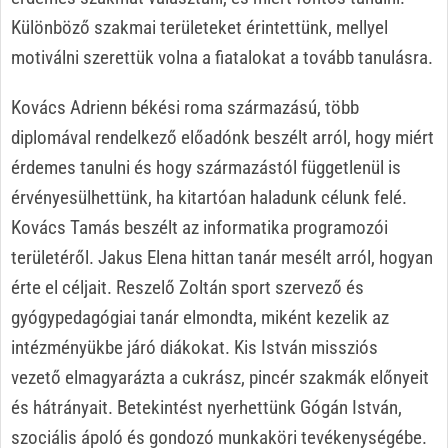
Különböző szakmai területeket érintettünk, mellyel
motiválni szerettük volna a fiatalokat a tovább tanulásra.
Kovács Adrienn békési roma származású, több
diplomával rendelkező előadónk beszélt arról, hogy miért
érdemes tanulni és hogy származástól függetlenül is
érvényesülhettünk, ha kitartóan haladunk célunk felé.
Kovács Tamás beszélt az informatika programozói
területéről. Jakus Elena hittan tanár mesélt arról, hogyan
érte el céljait. Reszelő Zoltán sport szervező és
gyógypedagógiai tanár elmondta, miként kezelik az
intézményükbe járó diákokat. Kis István missziós
vezető elmagyarázta a cukrász, pincér szakmák előnyeit
és hátrányait. Betekintést nyerhettünk Gógán István,
szociális ápoló és gondozó munkaköri tevékenységébe.