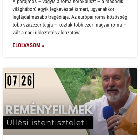
A porajmos – vagyis a roma holokauszt – a második
világháború egyik legkevésbé ismert, ugyanakkor
legfájdalmasabb tragédiája. Az európai roma közösség
több százezer tagja – köztük több ezer magyar roma –
vált a náci üldöztetés áldozatává.
ELOLVASOM »