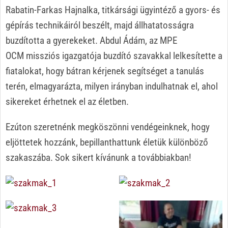
Rabatin-Farkas Hajnalka, titkársági ügyintéző a gyors- és
gépírás technikáiról beszélt, majd állhatatosságra
buzdította a gyerekeket. Abdul Ádám, az MPE
OCM missziós igazgatója buzdító szavakkal lelkesítette a
fiatalokat, hogy bátran kérjenek segítséget a tanulás
terén, elmagyarázta, milyen irányban indulhatnak el, ahol
sikereket érhetnek el az életben.
Ezúton szeretnénk megköszönni vendégeinknek, hogy
eljöttetek hozzánk, bepillanthattunk életük különböző
szakaszába. Sok sikert kívánunk a továbbiakban!