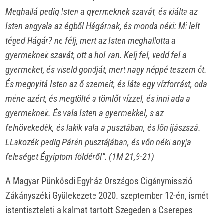
Meghallá pedig Isten a gyermeknek szavát, és kiálta az
Isten angyala az égből Hágárnak, és monda néki: Mi lelt
téged Hágár? ne félj, mert az Isten meghallotta a
gyermeknek szavát, ott a hol van. Kelj fel, vedd fel a
gyermeket, és viseld gondját, mert nagy néppé teszem őt.
És megnyitá Isten az ő szemeit, és láta egy vízforrást, oda
méne azért, és megtölté a tömlőt vízzel, és inni ada a
gyermeknek. És vala Isten a gyermekkel, s az
felnövekedék, és lakik vala a pusztában, és lőn íjászszá.
LLakozék pedig Párán pusztájában, és vőn néki anyja
feleséget Égyiptom földéről”. (1M 21,9-21)
A Magyar Pünkösdi Egyház Országos Cigánymisszió
Zákányszéki Gyülekezete 2020. szeptember 12-én, ismét
istentiszteleti alkalmat tartott Szegeden a Cserepes