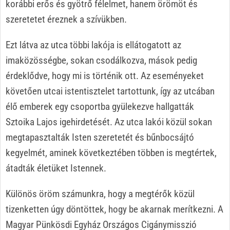
korábbi erős és gyötrő félelmet, hanem örömöt és
szeretetet éreznek a szívükben.
Ezt látva az utca többi lakója is ellátogatott az
imaközösségbe, sokan csodálkozva, mások pedig
érdeklődve, hogy mi is történik ott. Az eseményeket
követően utcai istentisztelet tartottunk, így az utcában
élő emberek egy csoportba gyülekezve hallgatták
Sztoika Lajos igehirdetését. Az utca lakói közül sokan
megtapasztalták Isten szeretetét és bűnbocsájtó
kegyelmét, aminek következtében többen is megtértek,
átadták életüket Istennek.
Különös öröm számunkra, hogy a megtérők közül
tizenketten úgy döntöttek, hogy be akarnak merítkezni. A
Magyar Pünkösdi Egyház Országos Cigánymisszió