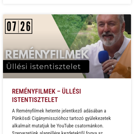
REMÉNYFILMEK – ÜLLÉSI
ISTENTISZTELET
A Reményfilmek hetente jelentkező adásában a
Pünkösdi Cigánymisszióhoz tartozó gyülekezetek
alkalmait mutatjuk be YouTube csatornánkon.
Szervezetünk alappillére kezdetektől fogva az