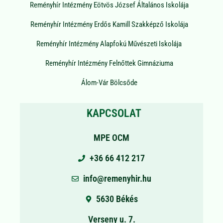
Reményhír Intézmény Eötvös József Általános Iskolája
Reményhír Intézmény Erdős Kamill Szakképző Iskolája
Reményhír Intézmény Alapfokú Művészeti Iskolája
Reményhír Intézmény Felnőttek Gimnáziuma
Álom-Vár Bölcsőde
KAPCSOLAT
MPE OCM
+36 66 412 217
info@remenyhir.hu
5630 Békés
Verseny u. 7.