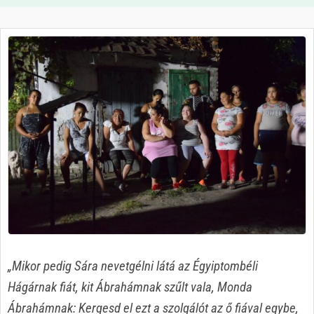
„Mikor pedig Sára nevetgélni látá az Égyiptombéli
Hágárnak fiát, kit Ábrahámnak szűlt vala, Monda
Ábrahámnak: Kergesd el ezt a szolgálót az ő fiával egybe,