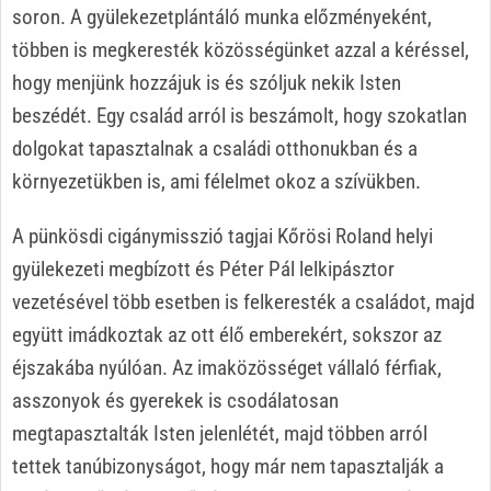
soron. A gyülekezetplántáló munka előzményeként,
többen is megkeresték közösségünket azzal a kéréssel,
hogy menjünk hozzájuk is és szóljuk nekik Isten
beszédét. Egy család arról is beszámolt, hogy szokatlan
dolgokat tapasztalnak a családi otthonukban és a
környezetükben is, ami félelmet okoz a szívükben.
A pünkösdi cigánymisszió tagjai Kőrösi Roland helyi
gyülekezeti megbízott és Péter Pál lelkipásztor
vezetésével több esetben is felkeresték a családot, majd
együtt imádkoztak az ott élő emberekért, sokszor az
éjszakába nyúlóan. Az imaközösséget vállaló férfiak,
asszonyok és gyerekek is csodálatosan
megtapasztalták Isten jelenlétét, majd többen arról
tettek tanúbizonyságot, hogy már nem tapasztalják a