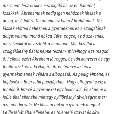
mert nem lesz örökös e szolgáló fia az én fiammal,
Izsákkal. Ábrahámnak pedig igen nehéznek látszék e
dolog, az ő fiáért. De monda az Isten Ábrahámnak: Ne
lássék előtted nehéznek a gyermeknek és a szolgálónak
dolga; valamit mond néked Sára, engedj az ő szavának,
mert Izsákról neveztetik a te magod. Mindazáltal a
szolgálóleány fiát is néppé teszem, mivelhogy a te magod
ő. Felkele azért Ábrahám jó reggel, és vőn kenyeret és egy
tömlő vizet, és adá Hágárnak, és feltevé azt és a
gyermeket annak vállára s elbocsátá. Az pedig elméne, és
bujdosék a Beérseba pusztájában. Hogy elfogyott a víz a
tömlőből, letevé a gyermeket egy bokor alá. És elméne s
leűle által ellenébe mintegy nyillövésnyi távolságra; mert
azt mondja vala: Ne lássam mikor a gyermek meghal.
Leűle tehát által ellenébe, és fölemelé szavát és síra.