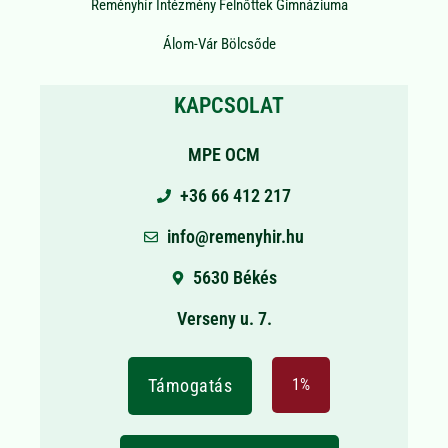
Reményhír Intézmény Felnőttek Gimnáziuma
Álom-Vár Bölcsőde
KAPCSOLAT
MPE OCM
+36 66 412 217
info@remenyhir.hu
5630 Békés
Verseny u. 7.
Támogatás
1%