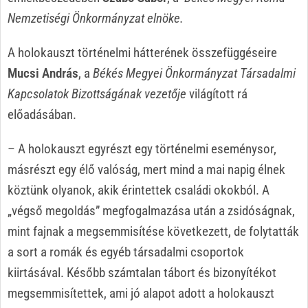
Nemzetiségi Önkormányzat elnöke.
A holokauszt történelmi hátterének összefüggéseire
Mucsi András
, a
Békés Megyei Önkormányzat Társadalmi
Kapcsolatok Bizottságának vezetője
világított rá
előadásában.
– A holokauszt egyrészt egy történelmi eseménysor,
másrészt egy élő valóság, mert mind a mai napig élnek
köztünk olyanok, akik érintettek családi okokból. A
„végső megoldás” megfogalmazása után a zsidóságnak,
mint fajnak a megsemmisítése következett, de folytatták
a sort a romák és egyéb társadalmi csoportok
kiirtásával. Később számtalan tábort és bizonyítékot
megsemmisítettek, ami jó alapot adott a holokauszt