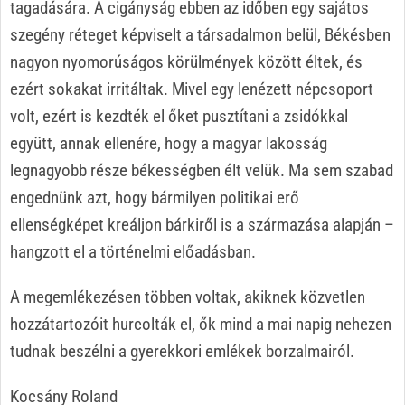
tagadására. A cigányság ebben az időben egy sajátos
szegény réteget képviselt a társadalmon belül, Békésben
nagyon nyomorúságos körülmények között éltek, és
ezért sokakat irritáltak. Mivel egy lenézett népcsoport
volt, ezért is kezdték el őket pusztítani a zsidókkal
együtt, annak ellenére, hogy a magyar lakosság
legnagyobb része békességben élt velük. Ma sem szabad
engednünk azt, hogy bármilyen politikai erő
ellenségképet kreáljon bárkiről is a származása alapján –
hangzott el a történelmi előadásban.
A megemlékezésen többen voltak, akiknek közvetlen
hozzátartozóit hurcolták el, ők mind a mai napig nehezen
tudnak beszélni a gyerekkori emlékek borzalmairól.
Kocsány Roland