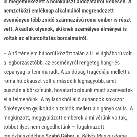
is megemlékezett a holokauszt áldozatairól Békésen. A
nemzetközi emléknap alkalmából megrendezett
eseményen több zsidó származású roma ember is részt
vett. Akadtak olyanok, akiknek személyes élményei is
voltak az elhurcoltatás borzalmairól.
– A történelem háborúi között talán a II. világháború volt
a legborzasztóbb, az eseményről rengeteg hang- és
képanyag is fennmaradt. A zsidóság tragédiája mellett a
roma holokauszt volt a második legnagyobb, amit
pusztán a bőrszínünk, hovatartozásunk miatt szenvedtek
el a felmenőink. A nyilasokból álló suhancok sokszor
önkényesen gyilkolták a zsidók mellett a cigányokat is. A
megkínzott, meggyalázott emberek a mi vérünk voltak,
többet ilyet nem engedhetünk – fogalmazott
emlékbeszédében
Szabó Gábor
, a
Békés Megyei Roma