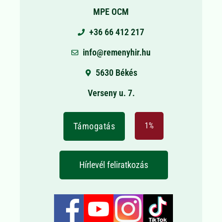
MPE OCM
+36 66 412 217
info@remenyhir.hu
5630 Békés
Verseny u. 7.
Támogatás
1%
Hírlevél feliratkozás