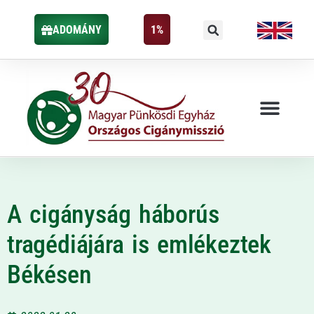
ADOMÁNY
1%
A cigányság háborús
tragédiájára is emlékeztek
Békésen