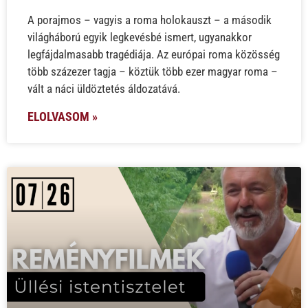
A porajmos – vagyis a roma holokauszt – a második
világháború egyik legkevésbé ismert, ugyanakkor
legfájdalmasabb tragédiája. Az európai roma közösség
több százezer tagja – köztük több ezer magyar roma –
vált a náci üldöztetés áldozatává.
ELOLVASOM »