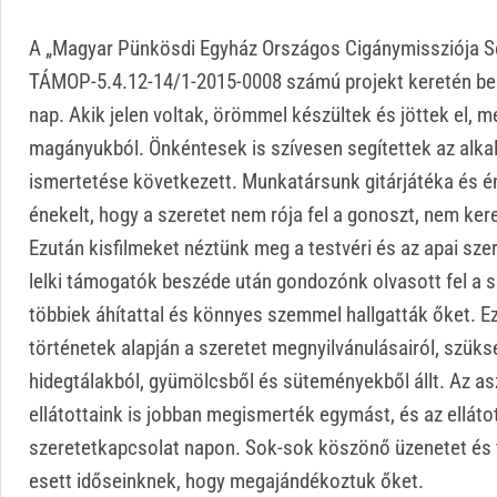
A „Magyar Pünkösdi Egyház Országos Cigánymissziója Seg
TÁMOP-5.4.12-14/1-2015-0008 számú projekt keretén belü
nap. Akik jelen voltak, örömmel készültek és jöttek el, 
magányukból. Önkéntesek is szívesen segítettek az alka
ismertetése következett. Munkatársunk gitárjátéka és én
énekelt, hogy a szeretet nem rója fel a gonoszt, nem ker
Ezután kisfilmeket néztünk meg a testvéri és az apai sze
lelki támogatók beszéde után gondozónk olvasott fel a s
többiek áhítattal és könnyes szemmel hallgatták őket. E
történetek alapján a szeretet megnyilvánulásairól, szü
hidegtálakból, gyümölcsből és süteményekből állt. Az as
ellátottaink is jobban megismerték egymást, és az ellát
szeretetkapcsolat napon. Sok-sok köszönő üzenetet és t
esett időseinknek, hogy megajándékoztuk őket.