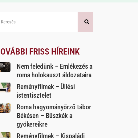
OVÁBBI FRISS HÍREINK
Nem feledünk – Emlékezés a
roma holokauszt áldozataira
Reményfilmek – Üllési
istentisztelet
Roma hagyományőrző tábor
Békésen – Büszkék a
gyökereikre
Reményfilmek – Kispaládi