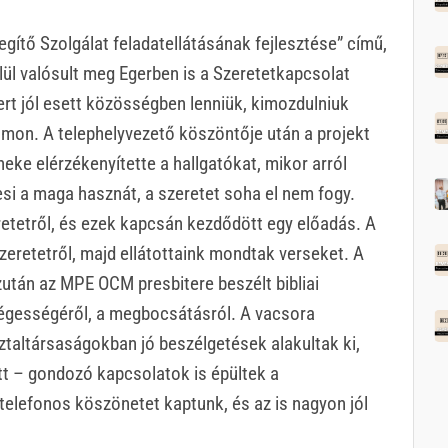
ítő Szolgálat feladatellátásának fejlesztése” című,
l valósult meg Egerben is a Szeretetkapcsolat
mert jól esett közösségben lenniük, kimozdulniuk
lmon. A telephelyvezető köszöntője után a projekt
eke elérzékenyítette a hallgatókat, mikor arról
esi a maga hasznát, a szeretet soha el nem fogy.
retetről, és ezek kapcsán kezdődött egy előadás. A
zeretetről, majd ellátottaink mondtak verseket. A
zután az MPE OCM presbitere beszélt bibliai
kségességéről, a megbocsátásról. A vacsora
ztaltársaságokban jó beszélgetések alakultak ki,
ott – gondozó kapcsolatok is épültek a
elefonos köszönetet kaptunk, és az is nagyon jól