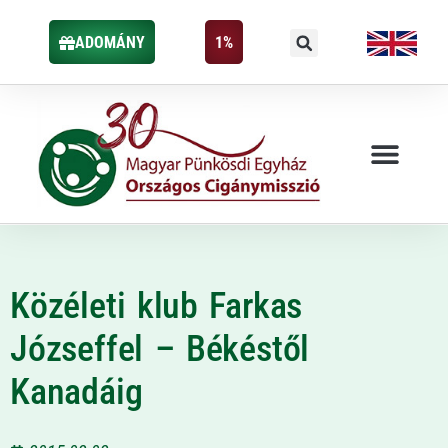
ADOMÁNY
1%
Közéleti klub Farkas
Józseffel – Békéstől
Kanadáig