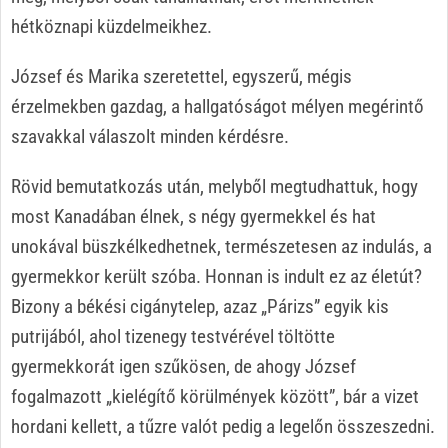
hétköznapi küzdelmeikhez.
József és Marika szeretettel, egyszerű, mégis
érzelmekben gazdag, a hallgatóságot mélyen megérintő
szavakkal válaszolt minden kérdésre.
Rövid bemutatkozás után, melyből megtudhattuk, hogy
most Kanadában élnek, s négy gyermekkel és hat
unokával büszkélkedhetnek, természetesen az indulás, a
gyermekkor került szóba. Honnan is indult ez az életút?
Bizony a békési cigánytelep, azaz „Párizs” egyik kis
putrijából, ahol tizenegy testvérével töltötte
gyermekkorát igen szűkösen, de ahogy József
fogalmazott „kielégítő körülmények között”, bár a vizet
hordani kellett, a tűzre valót pedig a legelőn összeszedni.