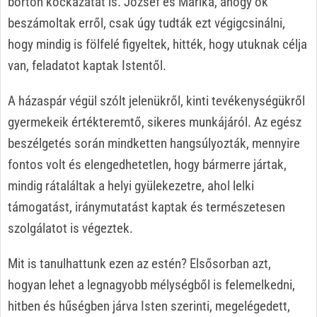
börtön kockázatát is. József és Marika, ahogy ők
beszámoltak erről, csak úgy tudták ezt végigcsinálni,
hogy mindig is fölfelé figyeltek, hitték, hogy utuknak célja
van, feladatot kaptak Istentől.
A házaspár végül szólt jelenükről, kinti tevékenységükről
gyermekeik értékteremtő, sikeres munkájáról. Az egész
beszélgetés során mindketten hangsúlyozták, mennyire
fontos volt és elengedhetetlen, hogy bármerre jártak,
mindig rátaláltak a helyi gyülekezetre, ahol lelki
támogatást, iránymutatást kaptak és természetesen
szolgálatot is végeztek.
Mit is tanulhattunk ezen az estén? Elsősorban azt,
hogyan lehet a legnagyobb mélységből is felemelkedni,
hitben és hűségben járva Isten szerinti, megelégedett,