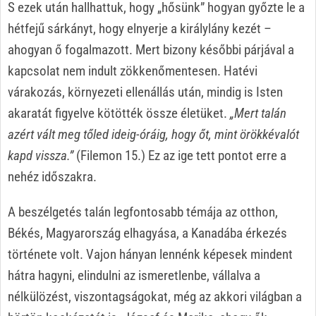
S ezek után hallhattuk, hogy „hősünk” hogyan győzte le a
hétfejű sárkányt, hogy elnyerje a királylány kezét –
ahogyan ő fogalmazott. Mert bizony későbbi párjával a
kapcsolat nem indult zökkenőmentesen. Hatévi
várakozás, környezeti ellenállás után, mindig is Isten
akaratát figyelve kötötték össze életüket.
„Mert talán
azért vált meg tőled ideig-óráig, hogy őt, mint örökkévalót
kapd vissza.”
(Filemon 15.) Ez az ige tett pontot erre a
nehéz időszakra.
A beszélgetés talán legfontosabb témája az otthon,
Békés, Magyarország elhagyása, a Kanadába érkezés
története volt. Vajon hányan lennénk képesek mindent
hátra hagyni, elindulni az ismeretlenbe, vállalva a
nélkülözést, viszontagságokat, még az akkori világban a