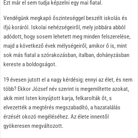
Ezt már el sem tudja képzelni egy mai fiatal.
Vendégünk megkapó őszinteséggel beszélt iskolás és
ifjú koráról. Iskolai nehézségeiről, mely jobbára abból
adódott, hogy sosem lehetett meg minden felszerelése,
majd a következő évek mélységeiről, amikor ő is, mint
sok más fiatal a szórakozásban, italban, dohányzásban
kereste a boldogságot.
19 évesen jutott el a nagy kérdésig: ennyi az élet, és nem
több? Ekkor József név szerint is megemlítette azokat,
akik mint Isten kinyújtott karja, felkarolták őt, s
elvezették a megtérés megszabadító, a hazatalálás
érzését okozó megéléséhez. Az élete innentől
gyökeresen megváltozott.