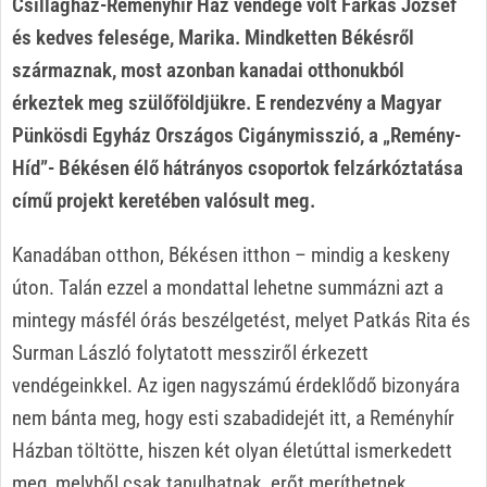
Csillagház-Reményhír Ház vendége volt Farkas József
és kedves felesége, Marika. Mindketten Békésről
származnak, most azonban kanadai otthonukból
érkeztek meg szülőföldjükre. E rendezvény a Magyar
Pünkösdi Egyház Országos Cigánymisszió, a „Remény-
Híd”- Békésen élő hátrányos csoportok felzárkóztatása
című projekt keretében valósult meg.
Kanadában otthon, Békésen itthon – mindig a keskeny
úton. Talán ezzel a mondattal lehetne summázni azt a
mintegy másfél órás beszélgetést, melyet Patkás Rita és
Surman László folytatott messziről érkezett
vendégeinkkel. Az igen nagyszámú érdeklődő bizonyára
nem bánta meg, hogy esti szabadidejét itt, a Reményhír
Házban töltötte, hiszen két olyan életúttal ismerkedett
meg, melyből csak tanulhatnak, erőt meríthetnek