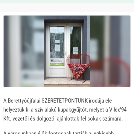
A Berettyóújfalui SZERETETPONTUNK irodája elé
helyeztük ki a szív alakú kupakgyűjtőt, melyet a Vilex’94
Kft. vezetői és dolgozói ajánlottak fel sokak számára.
A városunkban élők fontosnak tartják a legkisebb