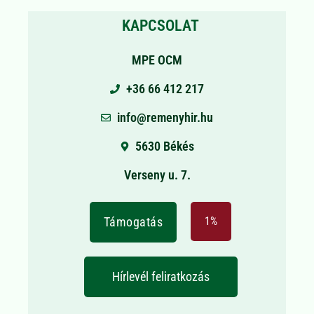
KAPCSOLAT
MPE OCM
+36 66 412 217
info@remenyhir.hu
5630 Békés
Verseny u. 7.
Támogatás
1%
Hírlevél feliratkozás