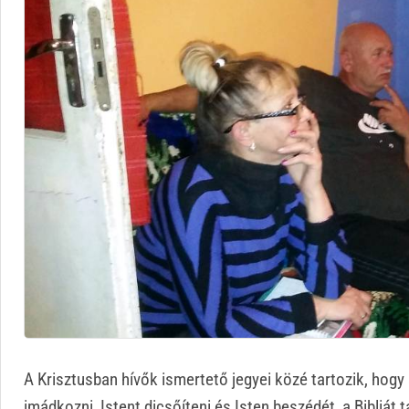
A Krisztusban hívők ismertető jegyei közé tartozik, hogy 
imádkozni, Istent dicsőíteni és Isten beszédét, a Bibliát