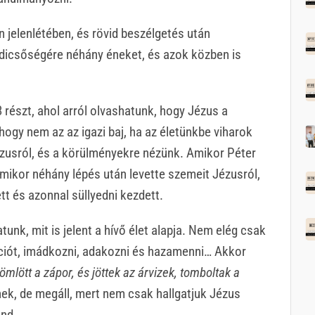
en jelenlétében, és rövid beszélgetés után
 dicsőségére néhány éneket, és azok közben is
3 részt, ahol arról olvashatunk, hogy Jézus a
 hogy nem az az igazi baj, ha az életünkbe viharok
ézusról, és a körülményekre nézünk. Amikor Péter
 amikor néhány lépés után levette szemeit Jézusról,
t és azonnal süllyedni kezdett.
tunk, mit is jelent a hívő élet alapja. Nem elég csak
ciót, imádkozni, adakozni és hazamenni… Akkor
ömlött a zápor, és jöttek az árvizek, tomboltak a
nek, de megáll, mert nem csak hallgatjuk Jézus
nd.