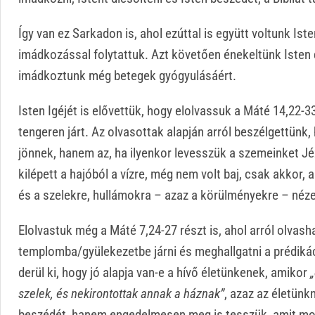
Így van ez Sarkadon is, ahol ezúttal is együtt voltunk Ist
imádkozással folytattuk. Azt követően énekeltünk Isten
imádkoztunk még betegek gyógyulásáért.
Isten Igéjét is elővettük, hogy elolvassuk a Máté 14,22-3
tengeren járt. Az olvasottak alapján arról beszélgettünk,
jönnek, hanem az, ha ilyenkor levesszük a szemeinket J
kilépett a hajóból a vízre, még nem volt baj, csak akkor,
és a szelekre, hullámokra – azaz a körülményekre – nézet
Elolvastuk még a Máté 7,24-27 részt is, ahol arról olvasha
templomba/gyülekezetbe járni és meghallgatni a prédiká
derül ki, hogy jó alapja van-e a hívő életünkenek, amikor
„
szelek, és nekirontottak annak a háznak
”
, azaz az életünk
beszédét, hanem engedelmesen meg is tesszük, amit mo