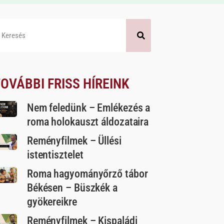
OVÁBBI FRISS HÍREINK
Nem feledünk – Emlékezés a
roma holokauszt áldozataira
Reményfilmek – Üllési
istentisztelet
Roma hagyományőrző tábor
Békésen – Büszkék a
gyökereikre
Reményfilmek – Kispaládi