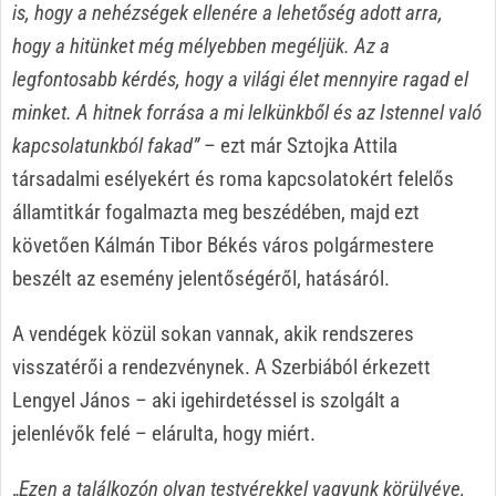
is, hogy a nehézségek ellenére a lehetőség adott arra,
hogy a hitünket még mélyebben megéljük. Az a
legfontosabb kérdés, hogy a világi élet mennyire ragad el
minket. A hitnek forrása a mi lelkünkből és az Istennel való
kapcsolatunkból fakad”
– ezt már Sztojka Attila
társadalmi esélyekért és roma kapcsolatokért felelős
államtitkár fogalmazta meg beszédében, majd ezt
követően Kálmán Tibor Békés város polgármestere
beszélt az esemény jelentőségéről, hatásáról.
A vendégek közül sokan vannak, akik rendszeres
visszatérői a rendezvénynek. A Szerbiából érkezett
Lengyel János – aki igehirdetéssel is szolgált a
jelenlévők felé – elárulta, hogy miért.
„
Ezen a találkozón olyan testvérekkel vagyunk körülvéve,