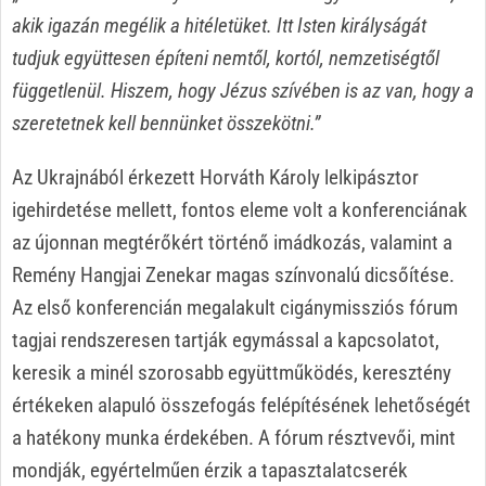
akik igazán megélik a hitéletüket. Itt Isten királyságát
tudjuk együttesen építeni nemtől, kortól, nemzetiségtől
függetlenül. Hiszem, hogy Jézus szívében is az van, hogy a
szeretetnek kell bennünket összekötni.”
Az Ukrajnából érkezett Horváth Károly lelkipásztor
igehirdetése mellett, fontos eleme volt a konferenciának
az újonnan megtérőkért történő imádkozás, valamint a
Remény Hangjai Zenekar magas színvonalú dicsőítése.
Az első konferencián megalakult cigánymissziós fórum
tagjai rendszeresen tartják egymással a kapcsolatot,
keresik a minél szorosabb együttműködés, keresztény
értékeken alapuló összefogás felépítésének lehetőségét
a hatékony munka érdekében. A fórum résztvevői, mint
mondják, egyértelműen érzik a tapasztalatcserék