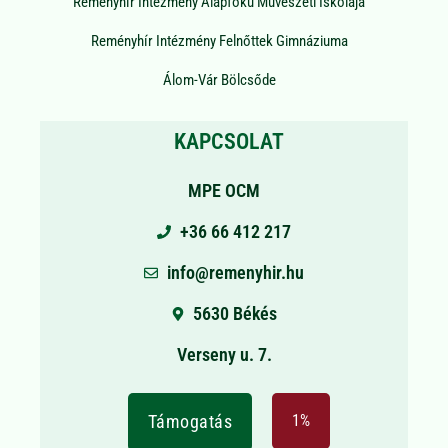
Reményhír Intézmény Alapfokú Művészeti Iskolája
Reményhír Intézmény Felnőttek Gimnáziuma
Álom-Vár Bölcsőde
KAPCSOLAT
MPE OCM
+36 66 412 217
info@remenyhir.hu
5630 Békés
Verseny u. 7.
Támogatás
1%