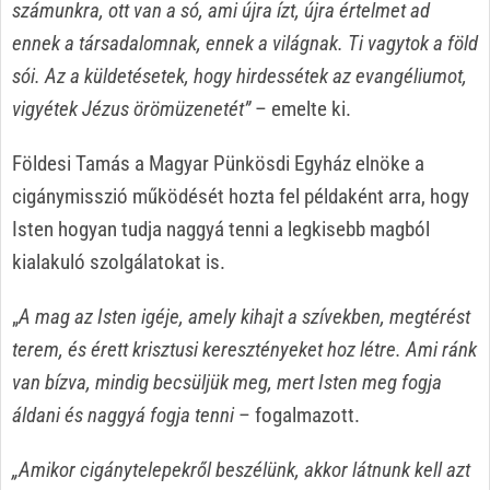
számunkra, ott van a só, ami újra ízt, újra értelmet ad
ennek a társadalomnak, ennek a világnak. Ti vagytok a föld
sói. Az a küldetésetek, hogy hirdessétek az evangéliumot,
vigyétek Jézus örömüzenetét”
– emelte ki.
Földesi Tamás a Magyar Pünkösdi Egyház elnöke a
cigánymisszió működését hozta fel példaként arra, hogy
Isten hogyan tudja naggyá tenni a legkisebb magból
kialakuló szolgálatokat is.
„
A mag az Isten igéje, amely kihajt a szívekben, megtérést
terem, és érett krisztusi keresztényeket hoz létre. Ami ránk
van bízva, mindig becsüljük meg, mert Isten meg fogja
áldani és naggyá fogja tenni
– fogalmazott.
„Amikor cigánytelepekről beszélünk, akkor látnunk kell azt