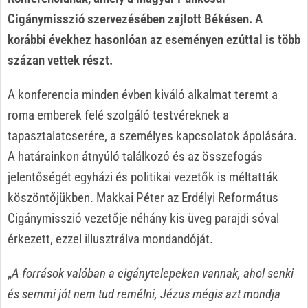
Cigánymisszió szervezésében zajlott Békésen. A
korábbi évekhez hasonlóan az eseményen ezúttal is több
százan vettek részt.
A konferencia minden évben kiváló alkalmat teremt a
roma emberek felé szolgáló testvéreknek a
tapasztalatcserére, a személyes kapcsolatok ápolására.
A határainkon átnyúló találkozó és az összefogás
jelentőségét egyházi és politikai vezetők is méltatták
köszöntőjükben. Makkai Péter az Erdélyi Református
Cigánymisszió vezetője néhány kis üveg parajdi sóval
érkezett, ezzel illusztrálva mondandóját.
„
A források valóban a cigánytelepeken vannak, ahol senki
és semmi jót nem tud remélni, Jézus mégis azt mondja