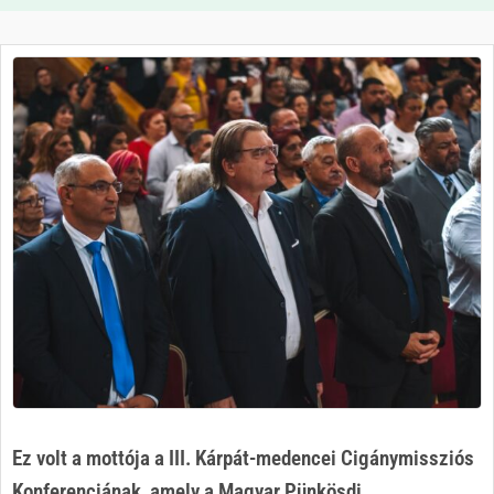
Ez volt a mottója a III. Kárpát-medencei Cigánymissziós
Konferenciának, amely a Magyar Pünkösdi