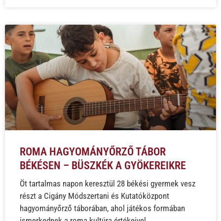
ROMA HAGYOMÁNYŐRZŐ TÁBOR
BÉKÉSEN – BÜSZKÉK A GYÖKEREIKRE
Öt tartalmas napon keresztül 28 békési gyermek vesz
részt a Cigány Módszertani és Kutatóközpont
hagyományőrző táborában, ahol játékos formában
ismerkednek a roma kultúra értékeivel.