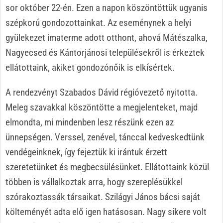
sor október 22-én. Ezen a napon köszöntöttük ugyanis
szépkorú gondozottainkat. Az eseménynek a helyi
gyülekezet imaterme adott otthont, ahová Mátészalka,
Nagyecsed és Kántorjánosi településekről is érkeztek
ellátottaink, akiket gondozónőik is elkísértek.
A rendezvényt Szabados Dávid régióvezető nyitotta.
Meleg szavakkal köszöntötte a megjelenteket, majd
elmondta, mi mindenben lesz részünk ezen az
ünnepségen. Verssel, zenével, tánccal kedveskedtünk
vendégeinknek, így fejeztük ki irántuk érzett
szeretetünket és megbecsülésünket. Ellátottaink közül
többen is vállalkoztak arra, hogy szereplésükkel
szórakoztassák társaikat. Szilágyi János bácsi saját
költeményét adta elő igen hatásosan. Nagy sikere volt