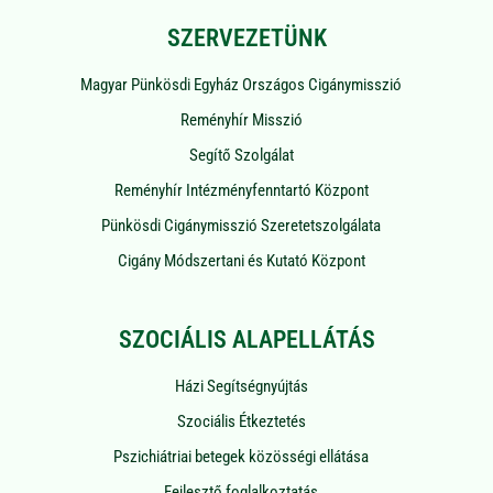
SZERVEZETÜNK
Magyar Pünkösdi Egyház Országos Cigánymisszió
Reményhír Misszió
Segítő Szolgálat
Reményhír Intézményfenntartó Központ
Pünkösdi Cigánymisszió Szeretetszolgálata
Cigány Módszertani és Kutató Központ
SZOCIÁLIS ALAPELLÁTÁS
Házi Segítségnyújtás
Szociális Étkeztetés
Pszichiátriai betegek közösségi ellátása
Fejlesztő foglalkoztatás