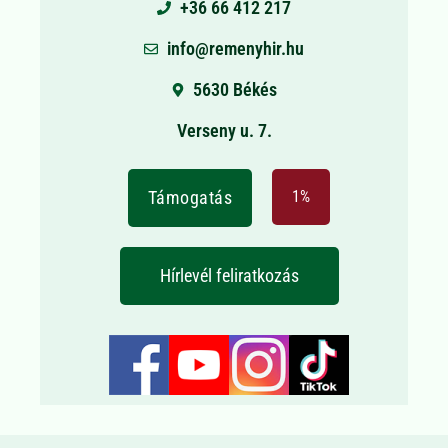
+36 66 412 217
info@remenyhir.hu
5630 Békés
Verseny u. 7.
Támogatás
1%
Hírlevél feliratkozás