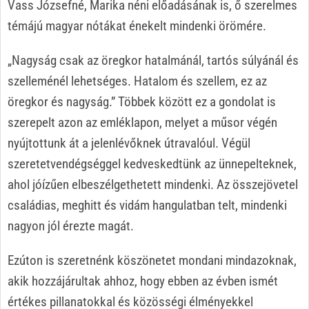
Vass Józsefné, Marika néni előadásának is, ő szerelmes
témájú magyar nótákat énekelt mindenki örömére.
„Nagyság csak az öregkor hatalmánál, tartós súlyánál és
szelleménél lehetséges. Hatalom és szellem, ez az
öregkor és nagyság.” Többek között ez a gondolat is
szerepelt azon az emléklapon, melyet a műsor végén
nyújtottunk át a jelenlévőknek útravalóul. Végül
szeretetvendégséggel kedveskedtünk az ünnepelteknek,
ahol jóízűen elbeszélgethetett mindenki. Az összejövetel
családias, meghitt és vidám hangulatban telt, mindenki
nagyon jól érezte magát.
Ezúton is szeretnénk köszönetet mondani mindazoknak,
akik hozzájárultak ahhoz, hogy ebben az évben ismét
értékes pillanatokkal és közösségi élményekkel