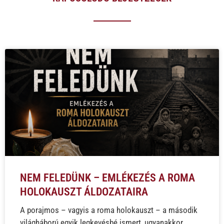
NEM FELEDÜNK – EMLÉKEZÉS A ROMA
HOLOKAUSZT ÁLDOZATAIRA
A porajmos – vagyis a roma holokauszt – a második
világháború egyik legkevésbé ismert, ugyanakkor