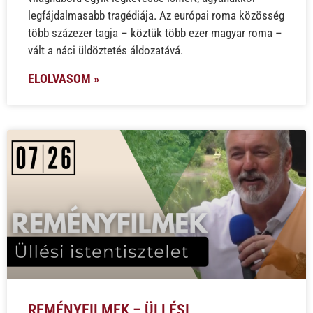
legfájdalmasabb tragédiája. Az európai roma közösség
több százezer tagja – köztük több ezer magyar roma –
vált a náci üldöztetés áldozatává.
ELOLVASOM »
REMÉNYFILMEK – ÜLLÉSI