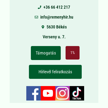
+36 66 412 217
info@remenyhir.hu
5630 Békés
Verseny u. 7.
Támogatás
1%
Hírlevél feliratkozás