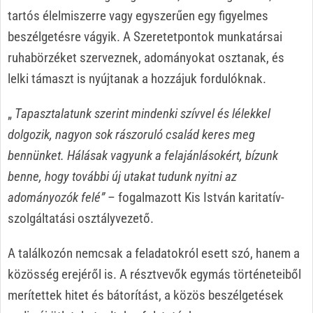
tartós élelmiszerre vagy egyszerűen egy figyelmes
beszélgetésre vágyik. A Szeretetpontok munkatársai
ruhabörzéket szerveznek, adományokat osztanak, és
lelki támaszt is nyújtanak a hozzájuk fordulóknak.
„
Tapasztalatunk szerint mindenki szívvel és lélekkel
dolgozik, nagyon sok rászoruló család keres meg
bennünket. Hálásak vagyunk a felajánlásokért, bízunk
benne, hogy további új utakat tudunk nyitni az
adományozók felé”
– fogalmazott Kis István karitatív-
szolgáltatási osztályvezető.
A találkozón nemcsak a feladatokról esett szó, hanem a
közösség erejéről is. A résztvevők egymás történeteiből
merítettek hitet és bátorítást, a közös beszélgetések