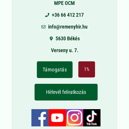
MPE OCM
+36 66 412 217
info@remenyhir.hu
5630 Békés
Verseny u. 7.
Támogatás
1%
Hírlevél feliratkozás