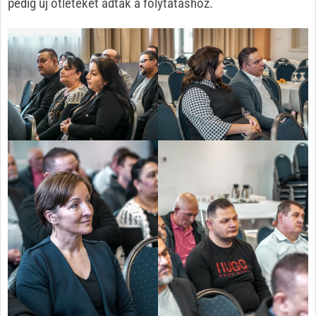
pedig új ötleteket adtak a folytatáshoz.