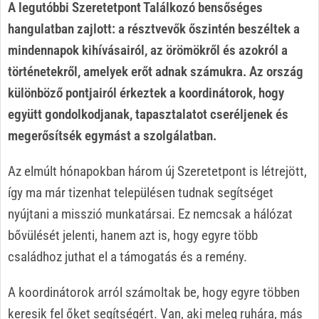
A legutóbbi Szeretetpont Találkozó bensőséges
hangulatban zajlott: a résztvevők őszintén beszéltek a
mindennapok kihívásairól, az örömökről és azokról a
történetekről, amelyek erőt adnak számukra. Az ország
különböző pontjairól érkeztek a koordinátorok, hogy
együtt gondolkodjanak, tapasztalatot cseréljenek és
megerősítsék egymást a szolgálatban.
Az elmúlt hónapokban három új Szeretetpont is létrejött,
így ma már tizenhat településen tudnak segítséget
nyújtani a misszió munkatársai. Ez nemcsak a hálózat
bővülését jelenti, hanem azt is, hogy egyre több
családhoz juthat el a támogatás és a remény.
A koordinátorok arról számoltak be, hogy egyre többen
keresik fel őket segítségért. Van, aki meleg ruhára, más