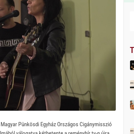
T
a Magyar Pünkösdi Egyház Országos Cigánymisszió
lmából válogatva kéthetente a reményhír tv-n újra