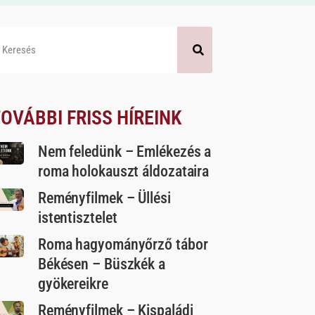
OVÁBBI FRISS HÍREINK
Nem feledünk – Emlékezés a
roma holokauszt áldozataira
Reményfilmek – Üllési
istentisztelet
Roma hagyományőrző tábor
Békésen – Büszkék a
gyökereikre
Reményfilmek – Kispaládi