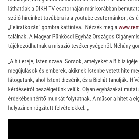
láthatóak a DIKH TV csatornáján már korábban bemutatás
szóló híreinket továbbra is a youtube csatornánkon, és é
„Feliratkozás” gombra kattintva. Nézzék meg a
www.rem
találnak. A Magyar Pünkösdi Egyház Országos Cigánymiss
tájékozódhatnak a misszió tevékenységeiről. Néhány go
„A hit ereje, Isten szava. Sorsok, amelyeket a Biblia igé
megújulások és emberek, akiknek Istenbe vetett hite me
látogatunk, ahol Istent dicsérik, és a Bibliát tanulják. 
kérdéseiről beszélgetünk velük. Olyan egyházakat mutat
érdekében térítő munkát folytatnak. A műsor a hitet a c
helyszínen rögzített felvételekkel. „