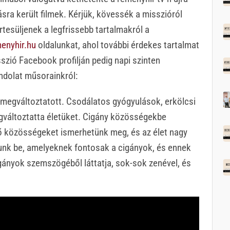
ra került filmek. Kérjük, kövessék a misszióról
rtesüljenek a legfrissebb tartalmakról a
enyhir.hu
oldalunkat, ahol további érdekes tartalmat
zió Facebook profilján pedig napi szinten
ndolat műsorainkról:
je megváltoztatott. Csodálatos gyógyulások, erkölcsi
gváltoztatta életüket. Cigány közösségekbe
Hívő közösségeket ismerhetünk meg, és az élet nagy
unk be, amelyeknek fontosak a cigányok, és ennek
igányok szemszögéből láttatja, sok-sok zenével, és