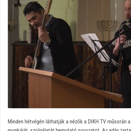
Minden hétvégén láthatják a nézők a DIKH TV műsorán 
munkáját, szolgálatát bemutató sorozatot. Az adás tarta