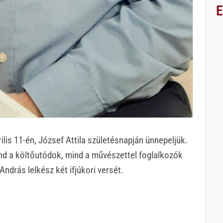
lis 11-én, József Attila születésnapján ünnepeljük.
nd a költőutódok, mind a művészettel foglalkozók
ndrás lelkész két ifjúkori versét.