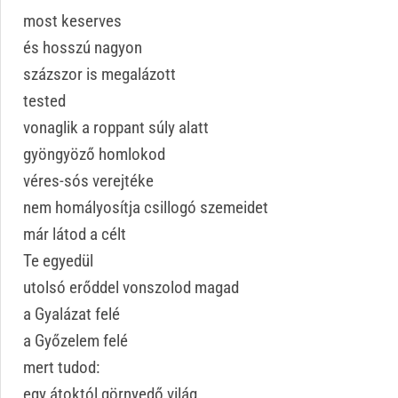
most keserves
és hosszú nagyon
százszor is megalázott
tested
vonaglik a roppant súly alatt
gyöngyöző homlokod
véres-sós verejtéke
nem homályosítja csillogó szemeidet
már látod a célt
Te egyedül
utolsó erőddel vonszolod magad
a Gyalázat felé
a Győzelem felé
mert tudod:
egy átoktól görnyedő világ