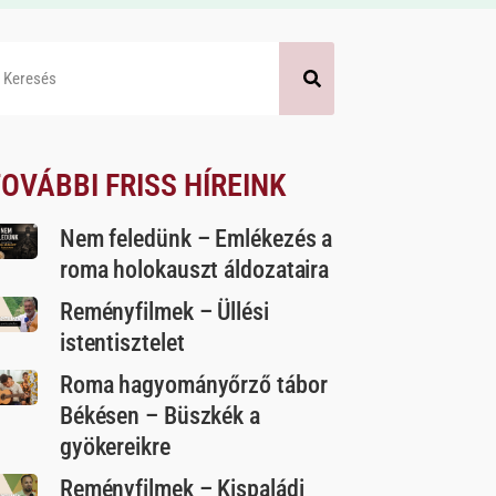
OVÁBBI FRISS HÍREINK
Nem feledünk – Emlékezés a
roma holokauszt áldozataira
Reményfilmek – Üllési
istentisztelet
Roma hagyományőrző tábor
Békésen – Büszkék a
gyökereikre
Reményfilmek – Kispaládi