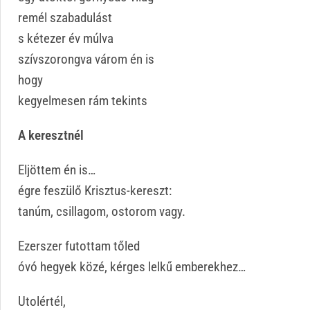
remél szabadulást
s kétezer év múlva
szívszorongva várom én is
hogy
kegyelmesen rám tekints
A keresztnél
Eljöttem én is…
égre feszülő Krisztus-kereszt:
tanúm, csillagom, ostorom vagy.
Ezerszer futottam tőled
óvó hegyek közé, kérges lelkű emberekhez…
Utolértél,