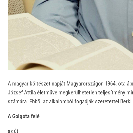
A magyar költészet napját Magyarországon 1964. óta ápri
József Attila életműve megkerülhetetlen teljesítmény mi
számára. Ebből az alkalomból fogadják szeretettel Berki A
A Golgota felé
az út