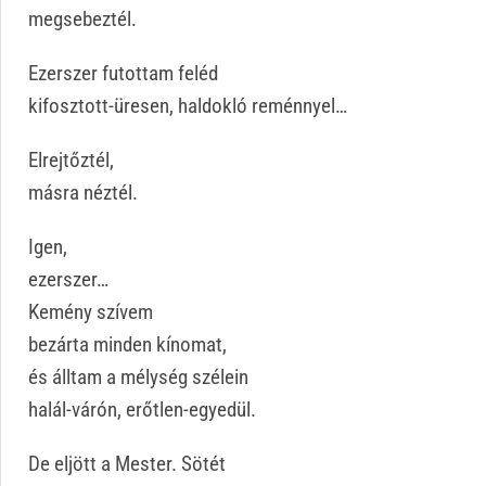
megsebeztél.
Ezerszer futottam feléd
kifosztott-üresen, haldokló reménnyel…
Elrejtőztél,
másra néztél.
Igen,
ezerszer…
Kemény szívem
bezárta minden kínomat,
és álltam a mélység szélein
halál-várón, erőtlen-egyedül.
De eljött a Mester. Sötét