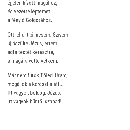
éjjelen hívott magához,
és vezette léptemet
a fénylő Golgotához.
Ott lehullt bilincsem. Szívem
újjászülte Jézus, értem
adta testét keresztre,
s magára vette vétkem.
Már nem futok Tőled, Uram,
megállok a kereszt alatt…
Itt vagyok boldog, Jézus,
itt vagyok bűntől szabad!