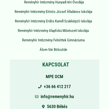
Reményhír Intézmény Hunyadi téri Óvodája
Reményhír Intézmény Eötvös József Általános Iskolája
Reményhír Intézmény Erdős Kamill Szakképző Iskolája
Reményhír Intézmény Alapfokú Művészeti Iskolája
Reményhír Intézmény Felnőttek Gimnáziuma
Álom-Vár Bölcsőde
KAPCSOLAT
MPE OCM
+36 66 412 217
info@remenyhir.hu
5630 Békés