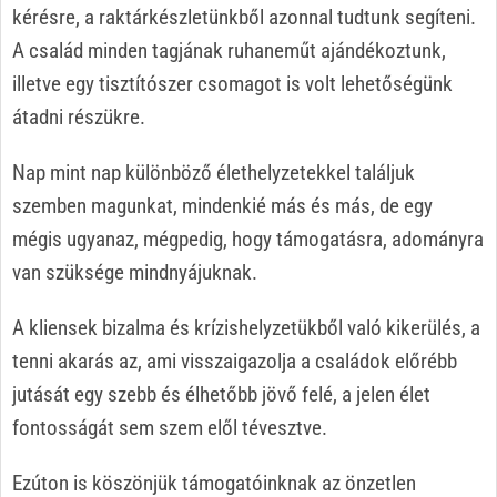
kérésre, a raktárkészletünkből azonnal tudtunk segíteni.
A család minden tagjának ruhaneműt ajándékoztunk,
illetve egy tisztítószer csomagot is volt lehetőségünk
átadni részükre.
Nap mint nap különböző élethelyzetekkel találjuk
szemben magunkat, mindenkié más és más, de egy
mégis ugyanaz, mégpedig, hogy támogatásra, adományra
van szüksége mindnyájuknak.
A kliensek bizalma és krízishelyzetükből való kikerülés, a
tenni akarás az, ami visszaigazolja a családok előrébb
jutását egy szebb és élhetőbb jövő felé, a jelen élet
fontosságát sem szem elől tévesztve.
Ezúton is köszönjük támogatóinknak az önzetlen