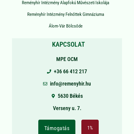
Reményhír Intézmény Alapfokú Művészeti Iskolája
Reményhír Intézmény Felnőttek Gimnáziuma
Álom-Vár Bölcsőde
KAPCSOLAT
MPE OCM
+36 66 412 217
info@remenyhir.hu
5630 Békés
Verseny u. 7.
Támogatás
1%