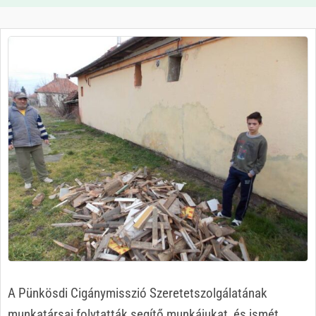
A Pünkösdi Cigánymisszió Szeretetszolgálatának
munkatársai folytatták segítő munkájukat, és ismét