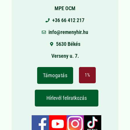
MPE OCM
+36 66 412 217
info@remenyhir.hu
5630 Békés
Verseny u. 7.
Támogatás
1%
Hírlevél feliratkozás