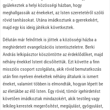
gyülekeztek a helyi közösségi házban, hogy
meghallgassák az énekeket, az Isten szeretetéről szóló
rövid tanításokat. Utána imádkoztunk a gyerekekért,
majd egy kis ideig játékok következtek.
Délután már felnőttek is jöttek a közösségi házba a
meghirdetett evangelizációs istentiszteletre. Berki
András lelkipásztor köszöntötte az érdeklődőket, majd
néhány énekkel Istent dicsőítettük. Ezt követte a finn
missziós csoport szolgálata, akik rövid bemutatkozás
után finn nyelven énekeltek néhány általunk is ismert
éneket, valamint többen is elmondták, hogyan lépett be
az életükbe az élő Isten. Egy rövid, tömör igehirdetést
követően imádkoztak mindazokért, akik testileg vagy
lelkileg kerestek megerősítést, megújulást, gyógyulást,