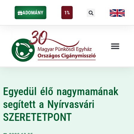
ADOMÁNY
1%
Egyedül élő nagymamának
segített a Nyírvasvári
SZERETETPONT