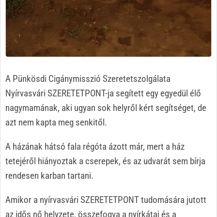
A Pünkösdi Cigánymisszió Szeretetszolgálata
Nyírvasvári SZERETETPONT-ja segített egy egyedül élő
nagymamának, aki ugyan sok helyről kért segítséget, de
azt nem kapta meg senkitől.
A házának hátsó fala régóta ázott már, mert a ház
tetejéről hiányoztak a cserepek, és az udvarát sem bírja
rendesen karban tartani.
Amikor a nyírvasvári SZERETETPONT tudomására jutott
az idős nő helyzete, összefogva a nyírkátai és a