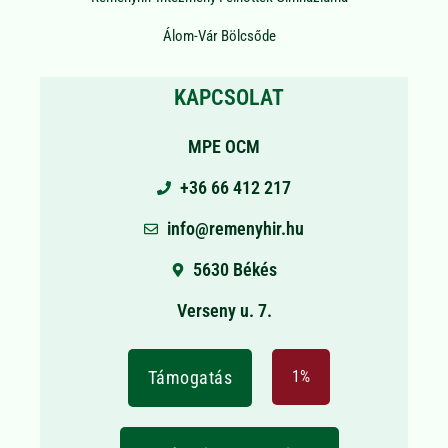
Álom-Vár Bölcsőde
KAPCSOLAT
MPE OCM
+36 66 412 217
info@remenyhir.hu
5630 Békés
Verseny u. 7.
Támogatás
1%