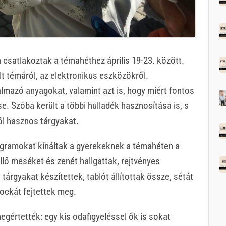
n csatlakoztak a témahéthez április 19-23. között.
lt témáról, az elektronikus eszközökről.
almazó anyagokat, valamint azt is, hogy miért fontos
. Szóba került a többi hulladék hasznosítása is, s
ól hasznos tárgyakat.
ogramokat kínáltak a gyerekeknek a témahéten a
lő meséket és zenét hallgattak, rejtvényes
árgyakat készítettek, tablót állítottak össze, sétát
ockát fejtettek meg.
gértették: egy kis odafigyeléssel ők is sokat