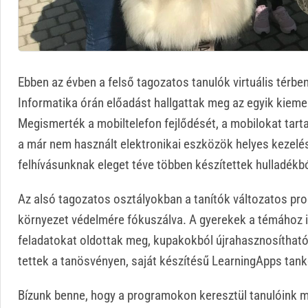
Ebben az évben a felső tagozatos tanulók virtuális térbe
Informatika órán előadást hallgattak meg az egyik kieme
Megismerték a mobiltelefon fejlődését, a mobilokat tart
a már nem használt elektronikai eszközök helyes kezelése
felhívásunknak eleget téve többen készítettek hulladékb
Az alsó tagozatos osztályokban a tanítók változatos pr
környezet védelmére fókuszálva. A gyerekek a témához il
feladatokat oldottak meg, kupakokból újrahasznosítható t
tettek a tanösvényen, saját készítésű LearningApps tank
Bízunk benne, hogy a programokon keresztül tanulóink me