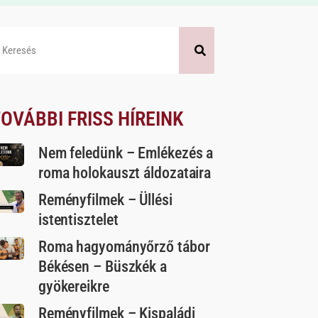
OVÁBBI FRISS HÍREINK
Nem feledünk – Emlékezés a
roma holokauszt áldozataira
Reményfilmek – Üllési
istentisztelet
Roma hagyományőrző tábor
Békésen – Büszkék a
gyökereikre
Reményfilmek – Kispaládi