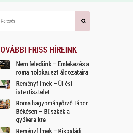
OVÁBBI FRISS HÍREINK
Nem feledünk – Emlékezés a
roma holokauszt áldozataira
Reményfilmek – Üllési
istentisztelet
Roma hagyományőrző tábor
Békésen – Büszkék a
gyökereikre
Reményfilmek – Kispaládi