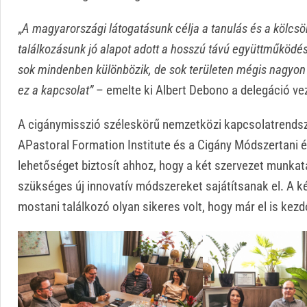
„
A magyarországi látogatásunk célja a tanulás és a kölcsön
találkozásunk jó alapot adott a hosszú távú együttműködé
sok mindenben különbözik, de sok területen mégis nagyon
ez a kapcsolat”
– emelte ki Albert Debono a delegáció ve
A cigánymisszió széleskörű nemzetközi kapcsolatrendsze
APastoral Formation Institute és a Cigány Módszertani 
lehetőséget biztosít ahhoz, hogy a két szervezet munka
szükséges új innovatív módszereket sajátítsanak el. A k
mostani találkozó olyan sikeres volt, hogy már el is ke