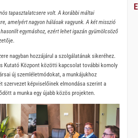
ös tapasztalatcsere volt. A korábbi máltai
sre, amelyért nagyon hálásak vagyunk. A két misszió
 hasonlít egymáshoz, ezért lehet igazán gyümölcsöző
zetője.
re nagyban hozzájárul a szolgálatának sikeréhez.
és Kutató Központ közötti kapcsolat további komoly
társai új szemléletmódokat, a munkájukhoz
ét szervezet képviselőinek elmondása szerint a
zdődött a munka egy újabb közös projekten.