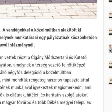
 A vendégekkel a közelmúltban alakított ki
amelynek munkatársai egy pályázatnak köszönhetően
 nevű intézménynél.
n vettek részt a Cigány Módszertani és Kutató
úton, amelynek a térség vezető felnőttképző
 álló négyfős delegáció a közelmúltban
l, mint mondták rengeteg hasznos tapasztalattal
etének munkájával igyekeztek megismerkedni, ami
k is ellátnak, hitéleti és karitatív szolgálatokat
 a magyar főváros és több Békés megyei település