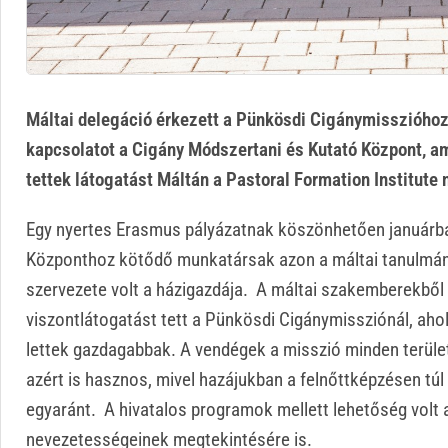
Máltai delegáció érkezett a Pünkösdi Cigánymisszióhoz.
kapcsolatot a Cigány Módszertani és Kutató Központ, 
tettek látogatást Máltán a Pastoral Formation Institute
Egy nyertes Erasmus pályázatnak köszönhetően januárba
Központhoz kötődő munkatársak azon a máltai tanulmány
szervezete volt a házigazdája. A máltai szakemberekből
viszontlátogatást tett a Pünkösdi Cigánymissziónál, aho
lettek gazdagabbak. A vendégek a misszió minden terül
azért is hasznos, mivel hazájukban a felnőttképzésen túl ő
egyaránt. A hivatalos programok mellett lehetőség volt
nevezetességeinek megtekintésére is.