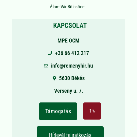
Álom-Vár Bölcsőde
KAPCSOLAT
MPE OCM
+36 66 412 217
info@remenyhir.hu
5630 Békés
Verseny u. 7.
Támogatás
1%
Hírlevél feliratkozás