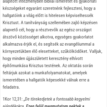
alapított intézményben bibliai ismeretet és gyakorlati
készségeket egyaránt szeretnénk fejleszteni, hogy a
hallgatóink a világ előtt is hitelesen képviselhessék
Krisztust. A tanítványság szellemében zajló képzésen
alapvető cél, hogy a résztvevők az egész országot
átszövő közösséget alkotva, egységes gyakorlatot
alkalmazva érjék el, és segítsék az evangéliummal a
környezetükben élő elesetteket, szűkölködőket. Valljuk,
hogy minden újjászületett keresztény elhívott
építőmunkása Krisztus testének. Az oktatás során
feltárjuk azokat a munkafolyamatokat, amelyek
ismeretében a hallgatók képesekké válnak erre a
feladatra.
1Kor 12,31: „
De törekedjetek a fontosabb kegyelmi
ajándékokra.
Ezen felül megmutatom nektek a