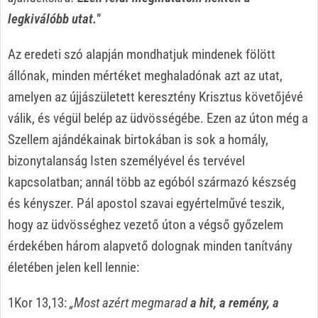
legkiválóbb utat.
”
Az eredeti szó alapján mondhatjuk mindenek fölött
állónak, minden mértéket meghaladónak azt az utat,
amelyen az újjászületett keresztény Krisztus követőjévé
válik, és végül belép az üdvösségébe. Ezen az úton még a
Szellem ajándékainak birtokában is sok a homály,
bizonytalanság Isten személyével és tervével
kapcsolatban; annál több az egóból származó készség
és kényszer. Pál apostol szavai egyértelművé teszik,
hogy az üdvösséghez vezető úton a végső győzelem
érdekében három alapvető dolognak minden tanítvány
életében jelen kell lennie:
1Kor 13,13:
„Most azért megmarad
a hit, a remény, a