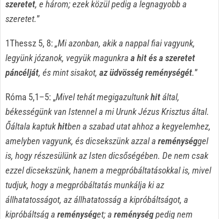
szeretet
, e három; ezek közül pedig a legnagyobb a
szeretet.
”
1Thessz 5, 8:
„Mi azonban, akik a nappal fiai vagyunk,
legyünk józanok, vegyük magunkra
a hit és a szeretet
páncélját
, és mint sisakot,
az üdvösség reménységét
.
”
Róma 5,1–5: „
Mivel tehát megigazultunk
hit
által,
békességünk van Istennel a mi Urunk Jézus Krisztus által.
Őáltala kaptuk
hit
ben a szabad utat ahhoz a kegyelemhez,
amelyben vagyunk, és dicsekszünk azzal a
reménység
gel
is, hogy részesülünk az Isten dicsőségében. De nem csak
ezzel dicsekszünk, hanem a megpróbáltatásokkal is, mivel
tudjuk, hogy a megpróbáltatás munkálja ki az
állhatatosságot, az állhatatosság a kipróbáltságot, a
kipróbáltság a
reménység
et; a
reménység
pedig nem