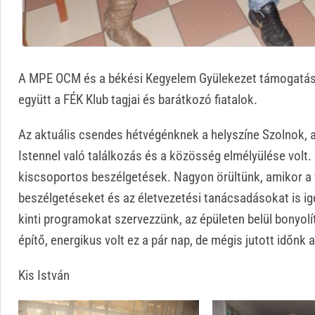
A MPE OCM és a békési Kegyelem Gyülekezet támogatásáv
együtt a FÉK Klub tagjai és barátkozó fiatalok.
Az aktuális csendes hétvégénknek a helyszíne Szolnok, ah
Istennel való találkozás és a közösség elmélyülése volt.
kiscsoportos beszélgetések. Nagyon örültünk, amikor a 
beszélgetéseket és az életvezetési tanácsadásokat is igé
kinti programokat szervezzünk, az épületen belül bonyolít
építő, energikus volt ez a pár nap, de mégis jutott időnk a
Kis István