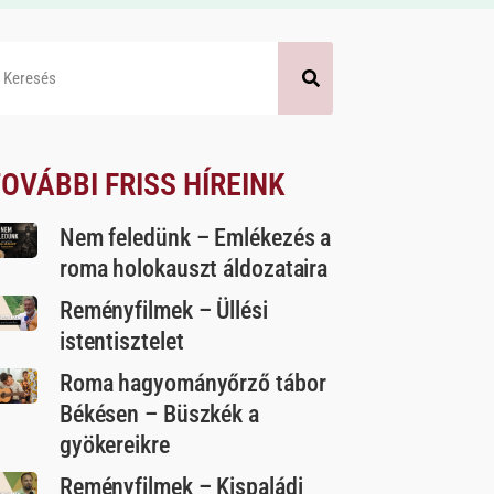
OVÁBBI FRISS HÍREINK
Nem feledünk – Emlékezés a
roma holokauszt áldozataira
Reményfilmek – Üllési
istentisztelet
Roma hagyományőrző tábor
Békésen – Büszkék a
gyökereikre
Reményfilmek – Kispaládi