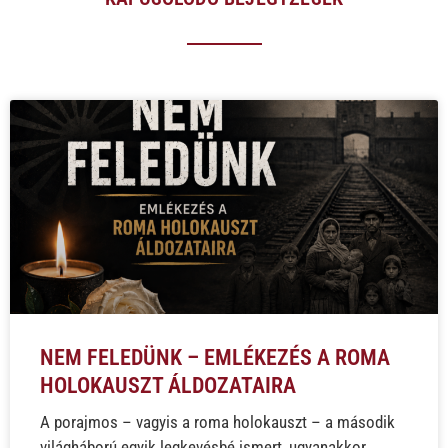
NEM FELEDÜNK – EMLÉKEZÉS A ROMA
HOLOKAUSZT ÁLDOZATAIRA
A porajmos – vagyis a roma holokauszt – a második
világháború egyik legkevésbé ismert, ugyanakkor