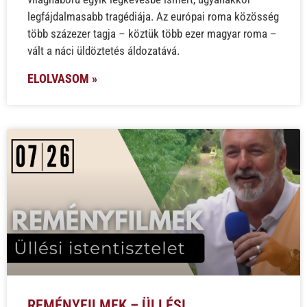
legfájdalmasabb tragédiája. Az európai roma közösség
több százezer tagja – köztük több ezer magyar roma –
vált a náci üldöztetés áldozatává.
ELOLVASOM »
REMÉNYFILMEK – ÜLLÉSI