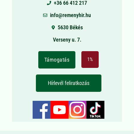
+36 66 412 217
info@remenyhir.hu
5630 Békés
Verseny u. 7.
Támogatás
1%
Hírlevél feliratkozás