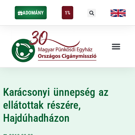
ADOMÁNY
1%
Karácsonyi ünnepség az
ellátottak részére,
Hajdúhadházon