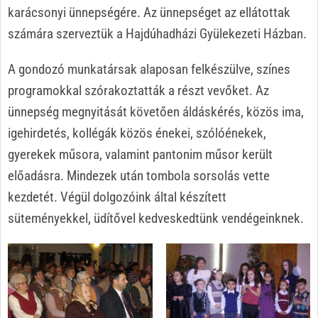
karácsonyi ünnepségére. Az ünnepséget az ellátottak
számára szerveztük a Hajdúhadházi Gyülekezeti Házban.
A gondozó munkatársak alaposan felkészülve, színes
programokkal szórakoztatták a részt vevőket. Az
ünnepség megnyitását követően áldáskérés, közös ima,
igehirdetés, kollégák közös énekei, szólóénekek,
gyerekek műsora, valamint pantonim műsor került
előadásra. Mindezek után tombola sorsolás vette
kezdetét. Végül dolgozóink által készített
süteményekkel, üdítővel kedveskedtünk vendégeinknek.