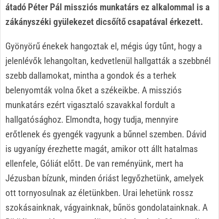
átadó Péter Pál missziós munkatárs ez alkalommal is a
zákányszéki gyülekezet dicsőítő csapatával érkezett.
Gyönyörű énekek hangoztak el, mégis úgy tűnt, hogy a
jelenlévők lehangoltan, kedvetlenül hallgatták a szebbnél
szebb dallamokat, mintha a gondok és a terhek
belenyomták volna őket a székeikbe. A missziós
munkatárs ezért vigasztaló szavakkal fordult a
hallgatósághoz. Elmondta, hogy tudja, mennyire
erőtlenek és gyengék vagyunk a bűnnel szemben. Dávid
is ugyanígy érezhette magát, amikor ott állt hatalmas
ellenfele, Góliát előtt. De van reményünk, mert ha
Jézusban bízunk, minden óriást legyőzhetünk, amelyek
ott tornyosulnak az életünkben. Urai lehetünk rossz
szokásainknak, vágyainknak, bűnös gondolatainknak. A