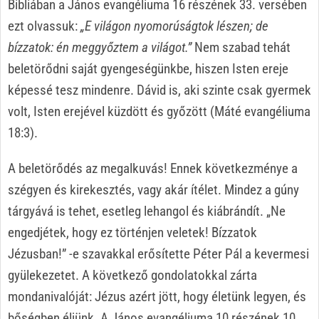
Bibliában a János evangéliuma 16 részének 33. versében
ezt olvassuk:
„E világon nyomorúságtok lészen; de
bízzatok: én meggyőztem a világot.”
Nem szabad tehát
beletörődni saját gyengeségünkbe, hiszen Isten ereje
képessé tesz mindenre. Dávid is, aki szinte csak gyermek
volt, Isten erejével küzdött és győzött (Máté evangéliuma
18:3).
A beletörődés az megalkuvás! Ennek következménye a
szégyen és kirekesztés, vagy akár ítélet. Mindez a gúny
tárgyává is tehet, esetleg lehangol és kiábrándít. „Ne
engedjétek, hogy ez történjen veletek! Bízzatok
Jézusban!” -e szavakkal erősítette Péter Pál a kevermesi
gyülekezetet. A következő gondolatokkal zárta
mondanivalóját: Jézus azért jött, hogy életünk legyen, és
bőségben éljünk. A János evangéliuma 10 részének 10.