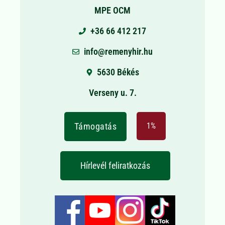
MPE OCM
+36 66 412 217
info@remenyhir.hu
5630 Békés
Verseny u. 7.
Támogatás
1%
Hírlevél feliratkozás