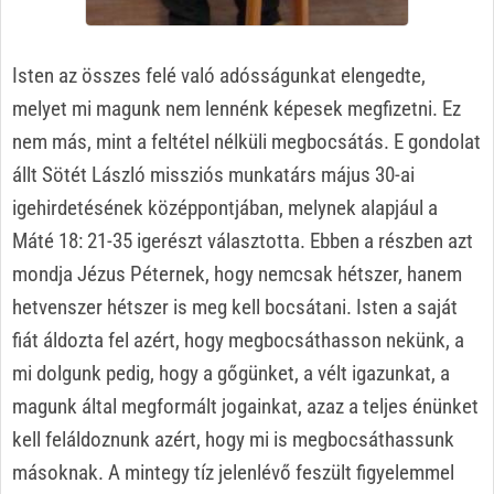
Isten az összes felé való adósságunkat elengedte,
melyet mi magunk nem lennénk képesek megfizetni. Ez
nem más, mint a feltétel nélküli megbocsátás. E gondolat
állt Sötét László missziós munkatárs május 30-ai
igehirdetésének középpontjában, melynek alapjául a
Máté 18: 21-35 igerészt választotta. Ebben a részben azt
mondja Jézus Péternek, hogy nemcsak hétszer, hanem
hetvenszer hétszer is meg kell bocsátani. Isten a saját
fiát áldozta fel azért, hogy megbocsáthasson nekünk, a
mi dolgunk pedig, hogy a gőgünket, a vélt igazunkat, a
magunk által megformált jogainkat, azaz a teljes énünket
kell feláldoznunk azért, hogy mi is megbocsáthassunk
másoknak. A mintegy tíz jelenlévő feszült figyelemmel