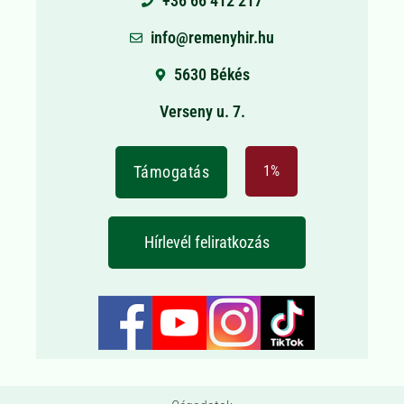
+36 66 412 217
info@remenyhir.hu
5630 Békés
Verseny u. 7.
Támogatás
1%
Hírlevél feliratkozás