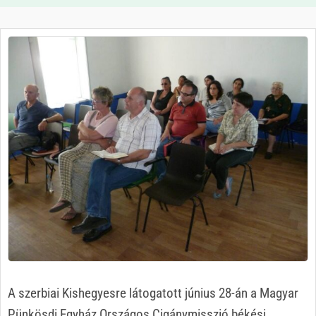
A szerbiai Kishegyesre látogatott június 28-án a Magyar
Pünkösdi Egyház Országos Cigánymisszió békési