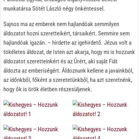
munkatársa Sötét László négy önkéntessel.
Sajnos ma az emberek nem hajlandóak semmilyen
áldozatot hozni szeretteikért, társaikért. Semmire sem
hajlandóak igazán. – hirdette az igehirdető. Jézus volt a
tökéletes áldozat, de Isten azt akarja, hogy mi is hozzunk
áldozatot szeretteinkért és az Úrért, aki saját Fiát
áldozta az emberiségért. Áldoznunk kellene a javainkból,
az időnkből, főként a szeretetünkből, ha azt szeretnénk,
hogy ők is örök életben részesüljenek.