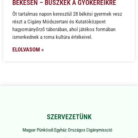
BÉKÉSEN – BÜSZKÉK A GYÖKEREIKRE
Öt tartalmas napon keresztül 28 békési gyermek vesz
részt a Cigány Módszertani és Kutatóközpont
hagyományőrző táborában, ahol játékos formában
ismerkednek a roma kultúra értékeivel.
ELOLVASOM »
SZERVEZETÜNK
Magyar Pünkösdi Egyház Országos Cigánymisszió