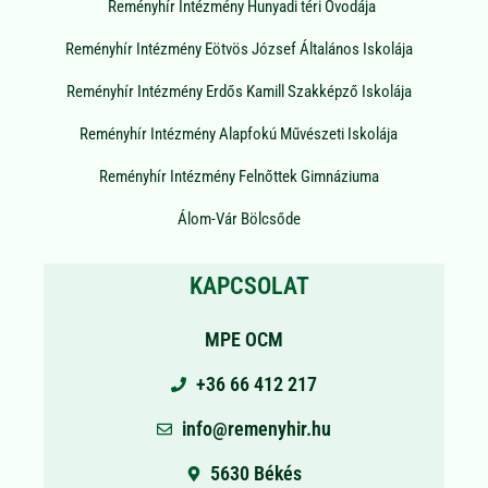
Reményhír Intézmény Hunyadi téri Óvodája
Reményhír Intézmény Eötvös József Általános Iskolája
Reményhír Intézmény Erdős Kamill Szakképző Iskolája
Reményhír Intézmény Alapfokú Művészeti Iskolája
Reményhír Intézmény Felnőttek Gimnáziuma
Álom-Vár Bölcsőde
KAPCSOLAT
MPE OCM
+36 66 412 217
info@remenyhir.hu
5630 Békés