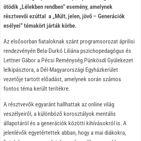
ötödik „Lélekben rendben” esemény, amelynek
résztvevői ezúttal a „Múlt, jelen, jövő – Generációk
esélyei” témakört járták körbe.
Az elsősorban fiataloknak szánt programsorozat áprilisi
rendezvényén Bela-Durkó Liliána pszichopedagógus és
Lettner Gábor a Pécsi Reménység Pünkösdi Gyülekezet
lelkipásztora, a Dél-Magyarországi Egyházkerület
vezetője tartott előadást, amelynek során számos
fontos téma került terítékre.
A résztvevők egyaránt hallhattak az online világ
veszélyeiről, a különböző korosztályok mentális
állapotáról és a generációk közötti kihívásokról is. A
jelenlévők egyetértettek abban, hogy a mai diákokra,