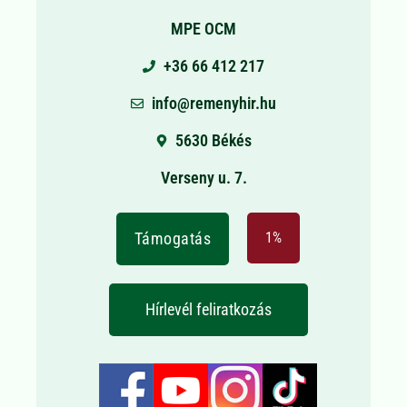
MPE OCM
+36 66 412 217
info@remenyhir.hu
5630 Békés
Verseny u. 7.
Támogatás
1%
Hírlevél feliratkozás