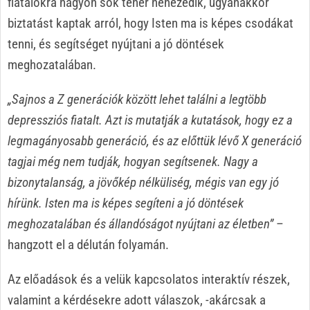
fiatalokra nagyon sok teher nehezedik, ugyanakkor
biztatást kaptak arról, hogy Isten ma is képes csodákat
tenni, és segítséget nyújtani a jó döntések
meghozatalában.
„Sajnos a Z generációk között lehet találni a legtöbb
depressziós fiatalt. Azt is mutatják a kutatások, hogy ez a
legmagányosabb generáció, és az előttük lévő X generáció
tagjai még nem tudják, hogyan segítsenek. Nagy a
bizonytalanság, a jövőkép nélküliség, mégis van egy jó
hírünk. Isten ma is képes segíteni a jó döntések
meghozatalában és állandóságot nyújtani az életben”
–
hangzott el a délután folyamán.
Az előadások és a velük kapcsolatos interaktív részek,
valamint a kérdésekre adott válaszok, -akárcsak a