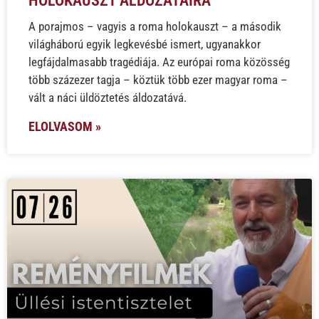
HOLOKAUSZT ÁLDOZATAIRA
A porajmos – vagyis a roma holokauszt – a második
világháború egyik legkevésbé ismert, ugyanakkor
legfájdalmasabb tragédiája. Az európai roma közösség
több százezer tagja – köztük több ezer magyar roma –
vált a náci üldöztetés áldozatává.
ELOLVASOM »