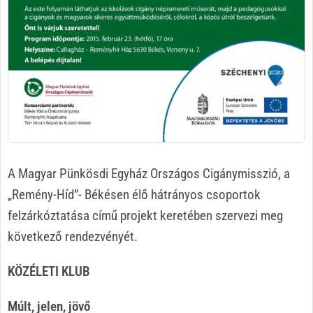
A Magyar Pünkösdi Egyház Országos Cigánymisszió, a
„Remény-Híd”- Békésen élő hátrányos csoportok
felzárkóztatása című projekt keretében szervezi meg
következő rendezvényét.
KÖZÉLETI KLUB
Múlt, jelen, jövő