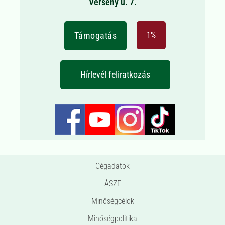
Verseny u. 7.
Támogatás
1%
Hírlevél feliratkozás
Cégadatok
ÁSZF
Minőségcélok
Minőségpolitika