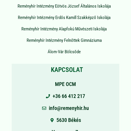
Reményhír Intézmény Eötvös József Általános Iskolája
Reményhír Intézmény Erdős Kamill Szakképző Iskolája
Reményhír Intézmény Alapfokú Művészeti Iskolája
Reményhír Intézmény Felnőttek Gimnáziuma
Álom-Vár Bölcsőde
KAPCSOLAT
MPE OCM
+36 66 412 217
info@remenyhir.hu
5630 Békés