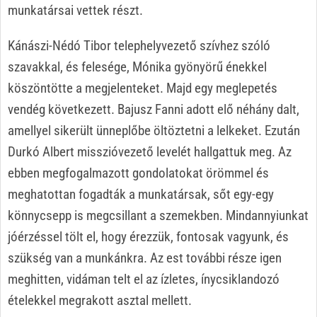
munkatársai vettek részt.
Kánászi-Nédó Tibor telephelyvezető szívhez szóló
szavakkal, és felesége, Mónika gyönyörű énekkel
köszöntötte a megjelenteket. Majd egy meglepetés
vendég következett. Bajusz Fanni adott elő néhány dalt,
amellyel sikerült ünneplőbe öltöztetni a lelkeket. Ezután
Durkó Albert misszióvezető levelét hallgattuk meg. Az
ebben megfogalmazott gondolatokat örömmel és
meghatottan fogadták a munkatársak, sőt egy-egy
könnycsepp is megcsillant a szemekben. Mindannyiunkat
jóérzéssel tölt el, hogy érezzük, fontosak vagyunk, és
szükség van a munkánkra. Az est további része igen
meghitten, vidáman telt el az ízletes, ínycsiklandozó
ételekkel megrakott asztal mellett.