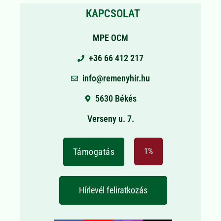
KAPCSOLAT
MPE OCM
+36 66 412 217
info@remenyhir.hu
5630 Békés
Verseny u. 7.
Támogatás
1%
Hírlevél feliratkozás