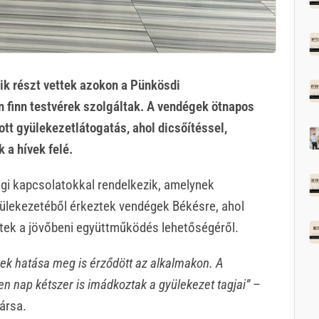
ik részt vettek azokon a Pünkösdi
 finn testvérek szolgáltak. A vendégek ötnapos
tt gyülekezetlátogatás, ahol dicsőítéssel,
 a hívek felé.
gi kapcsolatokkal rendelkezik, amelynek
yülekezetéből érkeztek vendégek Békésre, ahol
ttek a jövőbeni együttműködés lehetőségéről.
k hatása meg is érződött az alkalmakon. A
n nap kétszer is imádkoztak a gyülekezet tagjai”
–
ársa.