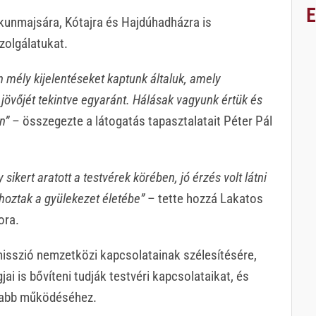
skunmajsára, Kótajra és Hajdúhadházra is
zolgálatukat.
 mély kijelentéseket kaptunk általuk, amely
övőjét tekintve egyaránt. Hálásak vagyunk értük és
en”
– összegezte a látogatás tapasztalatait Péter Pál
kert aratott a testvérek körében, jó érzés volt látni
 hoztak a gyülekezet életébe”
– tette hozzá Lakatos
ora.
isszió nemzetközi kapcsolatainak szélesítésére,
i is bővíteni tudják testvéri kapcsolataikat, és
yabb működéséhez.