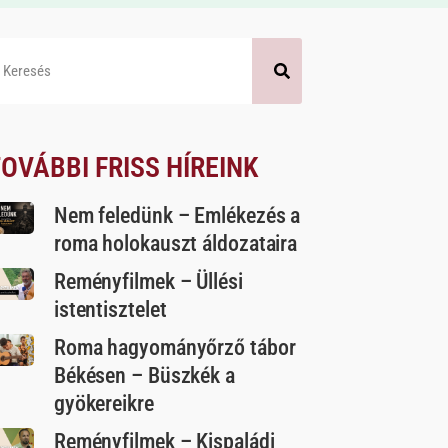
OVÁBBI FRISS HÍREINK
Nem feledünk – Emlékezés a
roma holokauszt áldozataira
Reményfilmek – Üllési
istentisztelet
Roma hagyományőrző tábor
Békésen – Büszkék a
gyökereikre
Reményfilmek – Kispaládi