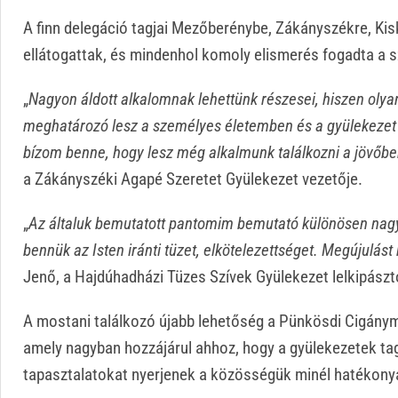
A finn delegáció tagjai Mezőberénybe, Zákányszékre, Ki
ellátogattak, és mindenhol komoly elismerés fogadta a s
„
Nagyon áldott alkalomnak lehettünk részesei, hiszen olyan
meghatározó lesz a személyes életemben és a gyülekezet j
bízom benne, hogy lesz még alkalmunk találkozni a jövőb
a Zákányszéki Agapé Szeretet Gyülekezet vezetője.
„
Az általuk bemutatott pantomim bemutató különösen nagy si
bennük az Isten iránti tüzet, elkötelezettséget. Megújulást
Jenő, a Hajdúhadházi Tüzes Szívek Gyülekezet lelkipászt
A mostani találkozó újabb lehetőség a Pünkösdi Cigánym
amely nagyban hozzájárul ahhoz, hogy a gyülekezetek tagja
tapasztalatokat nyerjenek a közösségük minél hatékon