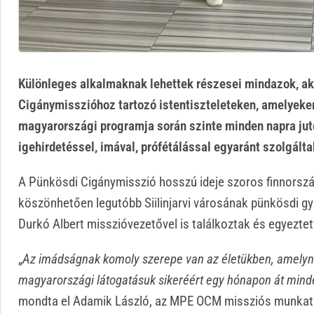
Különleges alkalmaknak lehettek részesei mindazok, ak
Cigánymisszióhoz tartozó istentiszteleteken, amelyeken
magyarországi programja során szinte minden napra juto
igehirdetéssel, imával, prófétálással egyaránt szolgáltak
A Pünkösdi Cigánymisszió hosszú ideje szoros finnorszá
köszönhetően legutóbb Siilinjarvi városának pünkösdi g
Durkó Albert misszióvezetővel is találkoztak és egyezte
„
Az imádságnak komoly szerepe van az életükben, amelyne
magyarországi látogatásuk sikeréért egy hónapon át minde
mondta el Adamik László, az MPE OCM missziós munkat