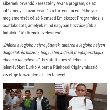
sikernek örvendő keresztény Avana program, de az
intézmény a Lázár Ervin és a történelmi emlékhelyek
megismerését célzó Nemzeti Emlékezet Programhoz is
csatlakozott, amelyek mind nagyban hozzásegítik a
fiatalok látókörének szélesítését.
„
Diákok a legjobb helyre jöttetek, tanárok a legjobb helyen
dolgoztok és hiszem, hogy Isten áldását megtapasztaljuk
ebben a tanévben is
”- biztatatta beszédében a
jelenlévőket Durkó Albert a Pünkösdi Cigánymisszió
vezetője köszöntve az idei tanévet.