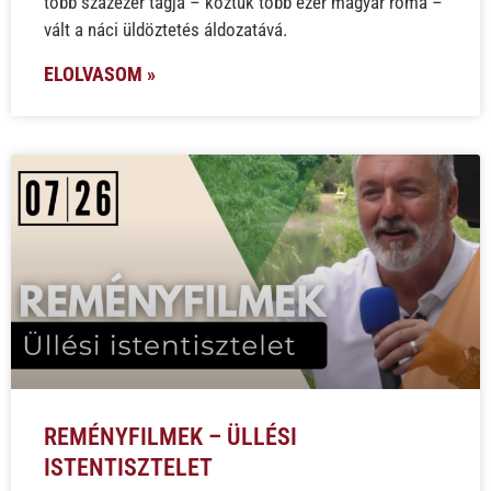
több százezer tagja – köztük több ezer magyar roma –
vált a náci üldöztetés áldozatává.
ELOLVASOM »
REMÉNYFILMEK – ÜLLÉSI
ISTENTISZTELET