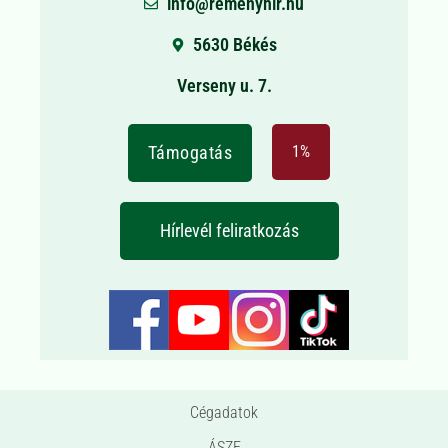
info@remenyhir.hu
5630 Békés
Verseny u. 7.
Támogatás
1%
Hírlevél feliratkozás
Cégadatok
ÁSZF