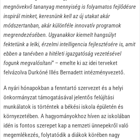
megnövekvő tananyag mennyiség is folyamatos fejlődésre
inspirál minket, keresnünk kell az új utakat akár
módszertanban, akár különféle innovatív programok
megrendezésében. Ugyanakkor kiemelt hangsúlyt
fektetünk a lelki, érzelmi intelligencia fejlesztésére is, amit
ebben a tanévben a hitéleti igazgatóság vezetésével
fogunk megvalósítani
” – emelte ki az idei terveket
felvázolva Durkóné Illés Bernadett intézményvezető.
A nyári hónapokban a fenntartó szervezet és a helyi
önkormányzat támogatásával jelentős felújítási
munkálatok is történtek a békési iskola épületén és
környezetében. A hagyományokhoz híven az iskolában
idén is fontos szerepet kap a nemzeti ünnepekről való
megemlékezés, folytatódik a diákok körében nagy