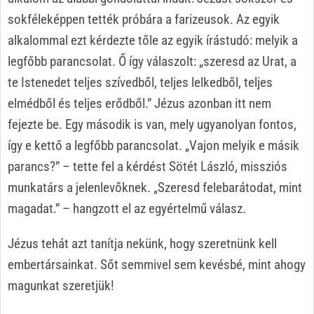
sokféleképpen tették próbára a farizeusok. Az egyik
alkalommal ezt kérdezte tőle az egyik írástudó: melyik a
legfőbb parancsolat. Ő így válaszolt: „szeresd az Urat, a
te Istenedet teljes szívedből, teljes lelkedből, teljes
elmédből és teljes erődből.” Jézus azonban itt nem
fejezte be. Egy második is van, mely ugyanolyan fontos,
így e kettő a legfőbb parancsolat. „Vajon melyik e másik
parancs?” – tette fel a kérdést Sötét László, missziós
munkatárs a jelenlevőknek. „Szeresd felebarátodat, mint
magadat.” – hangzott el az egyértelmű válasz.
Jézus tehát azt tanítja nekünk, hogy szeretnünk kell
embertársainkat. Sőt semmivel sem kevésbé, mint ahogy
magunkat szeretjük!