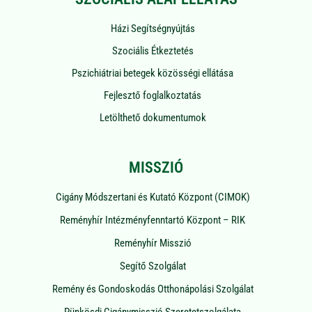
Házi Segítségnyújtás
Szociális Étkeztetés
Pszichiátriai betegek közösségi ellátása
Fejlesztő foglalkoztatás
Letölthető dokumentumok
MISSZIÓ
Cigány Módszertani és Kutató Központ (CIMOK)
Reményhír Intézményfenntartó Központ – RIK
Reményhír Misszió
Segítő Szolgálat
Remény és Gondoskodás Otthonápolási Szolgálat
Pünkösdi Cigánymisszió Szeretetszolgálata