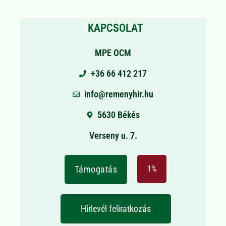
KAPCSOLAT
MPE OCM
+36 66 412 217
info@remenyhir.hu
5630 Békés
Verseny u. 7.
Támogatás
1%
Hírlevél feliratkozás