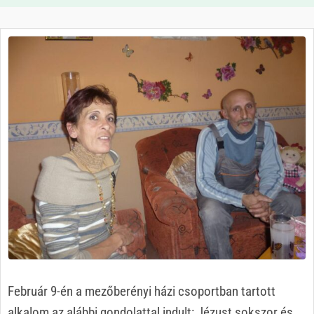
Február 9-én a mezőberényi házi csoportban tartott
alkalom az alábbi gondolattal indult: Jézust sokszor és