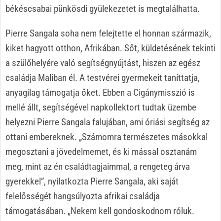
békéscsabai pünkösdi gyülekezetet is megtalálhatta.
Pierre Sangala soha nem felejtette el honnan származik,
kiket hagyott otthon, Afrikában. Sőt, küldetésének tekinti
a szülőhelyére való segítségnyújtást, hiszen az egész
családja Maliban él. A testvérei gyermekeit taníttatja,
anyagilag támogatja őket. Ebben a Cigánymisszió is
mellé állt, segítségével napkollektort tudtak üzembe
helyezni Pierre Sangala falujában, ami óriási segítség az
ottani embereknek. „Számomra természetes másokkal
megosztani a jövedelmemet, és ki mással osztanám
meg, mint az én családtagjaimmal, a rengeteg árva
gyerekkel”, nyilatkozta Pierre Sangala, aki saját
felelősségét hangsúlyozta afrikai családja
támogatásában. „Nekem kell gondoskodnom róluk.