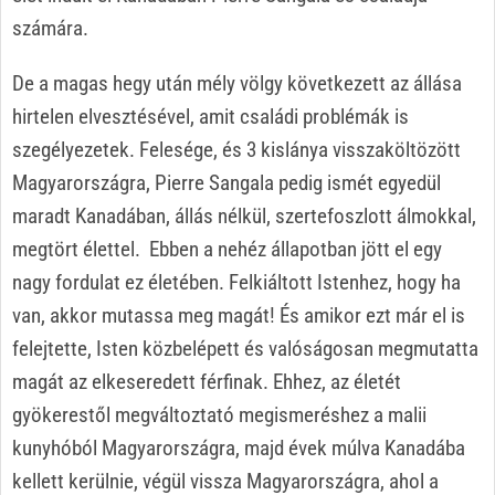
számára.
De a magas hegy után mély völgy következett az állása
hirtelen elvesztésével, amit családi problémák is
szegélyezetek. Felesége, és 3 kislánya visszaköltözött
Magyarországra, Pierre Sangala pedig ismét egyedül
maradt Kanadában, állás nélkül, szertefoszlott álmokkal,
megtört élettel. Ebben a nehéz állapotban jött el egy
nagy fordulat ez életében. Felkiáltott Istenhez, hogy ha
van, akkor mutassa meg magát! És amikor ezt már el is
felejtette, Isten közbelépett és valóságosan megmutatta
magát az elkeseredett férfinak. Ehhez, az életét
gyökerestől megváltoztató megismeréshez a malii
kunyhóból Magyarországra, majd évek múlva Kanadába
kellett kerülnie, végül vissza Magyarországra, ahol a