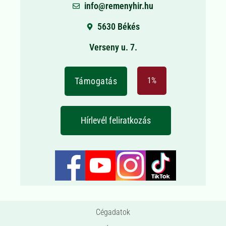
info@remenyhir.hu
5630 Békés
Verseny u. 7.
Támogatás
1%
Hírlevél feliratkozás
Cégadatok