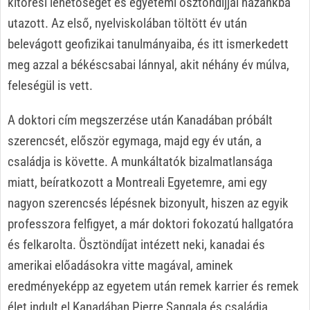
kitörési lehetőséget és egyetemi ösztöndíjjal hazánkba
utazott. Az első, nyelviskolában töltött év után
belevágott geofizikai tanulmányaiba, és itt ismerkedett
meg azzal a békéscsabai lánnyal, akit néhány év múlva,
feleségül is vett.
A doktori cím megszerzése után Kanadában próbált
szerencsét, először egymaga, majd egy év után, a
családja is követte. A munkáltatók bizalmatlansága
miatt, beíratkozott a Montreali Egyetemre, ami egy
nagyon szerencsés lépésnek bizonyult, hiszen az egyik
professzora felfigyet, a már doktori fokozatú hallgatóra
és felkarolta. Ösztöndíjat intézett neki, kanadai és
amerikai előadásokra vitte magával, aminek
eredményeképp az egyetem után remek karrier és remek
élet indult el Kanadában Pierre Sangala és családja