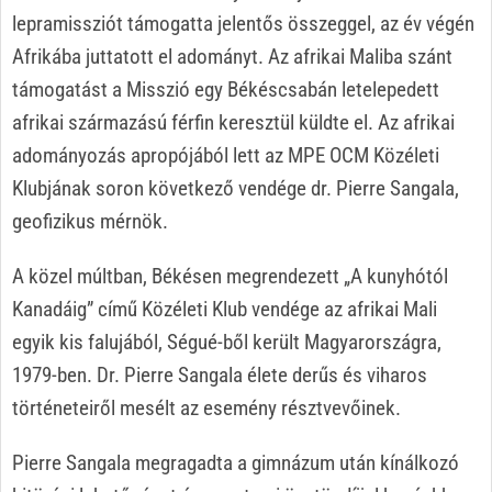
lepramissziót támogatta jelentős összeggel, az év végén
Afrikába juttatott el adományt. Az afrikai Maliba szánt
támogatást a Misszió egy Békéscsabán letelepedett
afrikai származású férfin keresztül küldte el. Az afrikai
adományozás apropójából lett az MPE OCM Közéleti
Klubjának soron következő vendége dr. Pierre Sangala,
geofizikus mérnök.
A közel múltban, Békésen megrendezett „A kunyhótól
Kanadáig” című Közéleti Klub vendége az afrikai Mali
egyik kis falujából, Ségué-ből került Magyarországra,
1979-ben. Dr. Pierre Sangala élete derűs és viharos
történeteiről mesélt az esemény résztvevőinek.
Pierre Sangala megragadta a gimnázum után kínálkozó