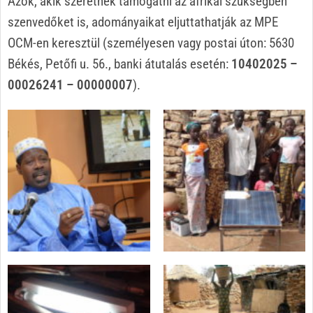
Azok, akik szeretnék támogatni az afrikai szükségben
szenvedőket is, adományaikat eljuttathatják az MPE
OCM-en keresztül (személyesen vagy postai úton: 5630
Békés, Petőfi u. 56., banki átutalás esetén:
10402025 –
00026241 – 00000007
).