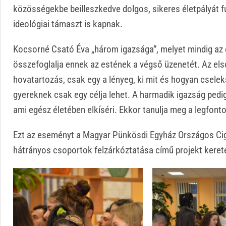
közösségekbe beilleszkedve dolgos, sikeres életpályát f
ideológiai támaszt is kapnak.
Kocsorné Csató Éva „három igazsága”, melyet mindig az e
összefoglalja ennek az estének a végső üzenetét. Az első
hovatartozás, csak egy a lényeg, ki mit és hogyan csele
gyereknek csak egy célja lehet. A harmadik igazság pedig,
ami egész életében elkíséri. Ekkor tanulja meg a legfont
Ezt az eseményt a Magyar Pünkösdi Egyház Országos Cig
hátrányos csoportok felzárkóztatása című projekt kere