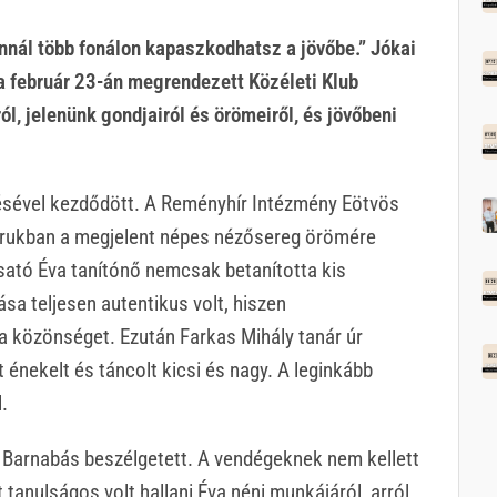
nnál több fonálon kapaszkodhatsz a jövőbe.” Jókai
a február 23-án megrendezett Közéleti Klub
l, jelenünk gondjairól és örömeiről, és jövőbeni
ésével kezdődött. A Reményhír Intézmény Eötvös
sorukban a megjelent népes nézősereg örömére
sató Éva tanítónő nemcsak betanította kis
sa teljesen autentikus volt, hiszen
a közönséget. Ezután Farkas Mihály tanár úr
t énekelt és táncolt kicsi és nagy. A leginkább
.
 Barnabás beszélgetett. A vendégeknek nem kellett
 tanulságos volt hallani Éva néni munkájáról, arról,