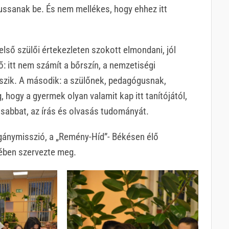
ussanak be. És nem mellékes, hogy ehhez itt
lső szülői értekezleten szokott elmondani, jól
: itt nem számít a bőrszín, a nemzetiségi
kszik. A második: a szülőnek, pedagógusnak,
 hogy a gyermek olyan valamit kap itt tanítójától,
osabbat, az írás és olvasás tudományát.
ánymisszió, a „Remény-Híd”- Békésen élő
tében szervezte meg.