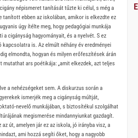
 cigány népismeret tanítását tűzte ki célul, s még a
 tanított ebben az iskolában, amikor is elkezdte ez
e ugyanis úgy ítélte meg, hogy pedagógiai munkája
 a cigányság hagyományait, és a nyelvét. S ez
aló kapcsolatra is. Az elmúlt néhány év eredményei
pedig elmondta, hogyan és milyen erőfeszítések árán
t mutathat ars poétikája: „amit elkezdek, azt teljes
lve a nehézségeket sem. A diskurzus során a
gyerekek ismerjék meg a cigányság múltját,
oktató-nevelő munkájában, s biztosítékul szolgálhat
ltúrájának megismerése mindannyiunkat gazdagít.
z út, amelyen jár ez az iskola, jó irányba visz, a
ndazt, ami hozzá segíti őket, hogy a nagyobb