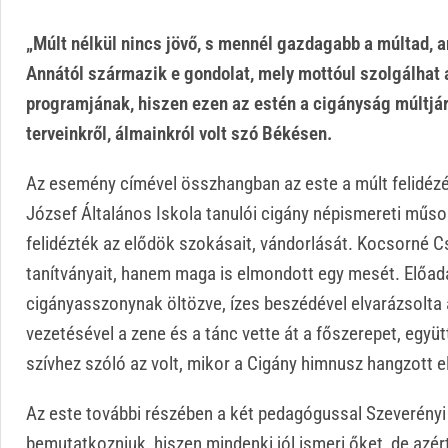
„Múlt nélkül nincs jövő, s mennél gazdagabb a múltad, a
Annától származik e gondolat, mely mottóul szolgálhat 
programjának, hiszen ezen az estén a cigányság múltjáró
terveinkről, álmainkról volt szó Békésen.
Az esemény címével összhangban az este a múlt felidéz
József Általános Iskola tanulói cigány népismereti mű
felidézték az elődök szokásait, vándorlását. Kocsorné C
tanítványait, hanem maga is elmondott egy mesét. Előadá
cigányasszonynak öltözve, ízes beszédével elvarázsolta 
vezetésével a zene és a tánc vette át a főszerepet, együt
szívhez szóló az volt, mikor a Cigány himnusz hangzott el
Az este további részében a két pedagógussal Szeverényi
bemutatkozniuk, hiszen mindenki jól ismeri őket, de azért