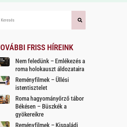
OVÁBBI FRISS HÍREINK
Nem feledünk – Emlékezés a
roma holokauszt áldozataira
Reményfilmek – Üllési
istentisztelet
Roma hagyományőrző tábor
Békésen – Büszkék a
gyökereikre
Reményfilmek – Kispaládi