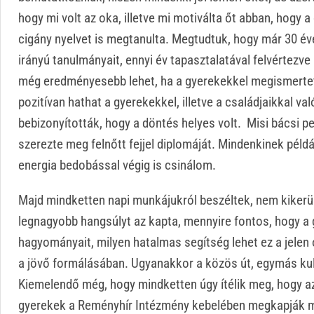
hogy mi volt az oka, illetve mi motiválta őt abban, hogy a
cigány nyelvet is megtanulta. Megtudtuk, hogy már 30 éve
irányú tanulmányait, ennyi év tapasztalatával felvértezv
még eredményesebb lehet, ha a gyerekekkel megismerteti
pozitívan hathat a gyerekekkel, illetve a családjaikkal v
bebizonyították, hogy a döntés helyes volt. Misi bácsi 
szerezte meg felnőtt fejjel diplomáját. Mindenkinek példá
energia bedobással végig is csinálom.
Majd mindketten napi munkájukról beszéltek, nem kikerü
legnagyobb hangsúlyt az kapta, mennyire fontos, hogy a 
hagyományait, milyen hatalmas segítség lehet ez a jelen 
a jövő formálásában. Ugyanakkor a közös út, egymás ku
Kiemelendő még, hogy mindketten úgy ítélik meg, hogy az a
gyerekek a Reményhír Intézmény kebelében megkapják mi