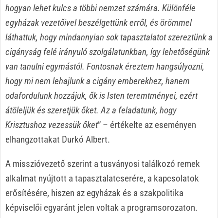
hogyan lehet kulcs a többi nemzet számára. Különféle
egyházak vezetőivel beszélgettünk erről, és örömmel
láthattuk, hogy mindannyian sok tapasztalatot szereztünk a
cigányság felé irányuló szolgálatunkban, így lehetőségünk
van tanulni egymástól. Fontosnak éreztem hangsúlyozni,
hogy mi nem lehajlunk a cigány emberekhez, hanem
odafordulunk hozzájuk, ők is Isten teremtményei, ezért
átöleljük és szeretjük őket. Az a feladatunk, hogy
Krisztushoz vezessük őket
” – értékelte az eseményen
elhangzottakat Durkó Albert.
A misszióvezető szerint a tusványosi találkozó remek
alkalmat nyújtott a tapasztalatcserére, a kapcsolatok
erősítésére, hiszen az egyházak és a szakpolitika
képviselői egyaránt jelen voltak a programsorozaton.