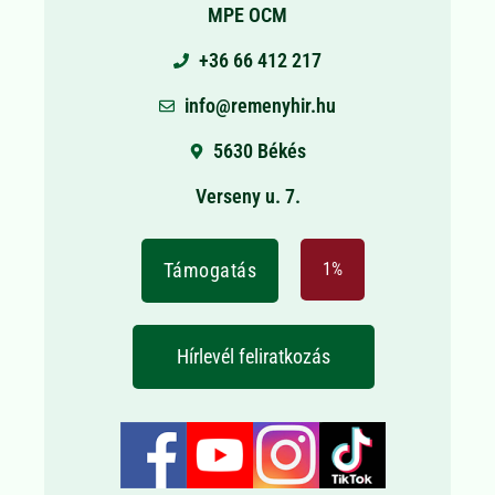
MPE OCM
+36 66 412 217
info@remenyhir.hu
5630 Békés
Verseny u. 7.
Támogatás
1%
Hírlevél feliratkozás