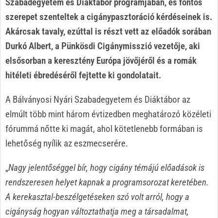
Szabadegyetem és Diáktábor programjában, és fontos
szerepet szenteltek a cigánypasztoráció kérdéseinek is.
Akárcsak tavaly, ezúttal is részt vett az előadók sorában
Durkó Albert, a Pünkösdi Cigánymisszió vezetője, aki
elsősorban a keresztény Európa jövőjéről és a romák
hitéleti ébredéséről fejtette ki gondolatait.
A Bálványosi Nyári Szabadegyetem és Diáktábor az
elmúlt több mint három évtizedben meghatározó közéleti
fórummá nőtte ki magát, ahol kötetlenebb formában is
lehetőség nyílik az eszmecserére.
„
Nagy jelentőséggel bír, hogy cigány témájú előadások is
rendszeresen helyet kapnak a programsorozat keretében.
A kerekasztal-beszélgetéseken szó volt arról, hogy a
cigányság hogyan változtathatja meg a társadalmat,