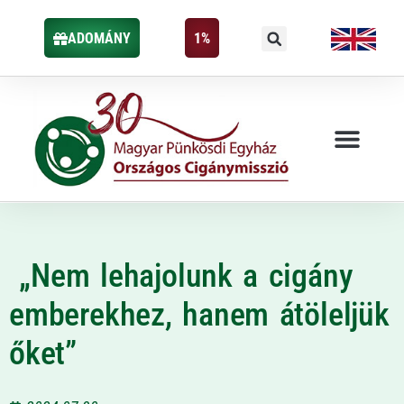
ADOMÁNY
1%
„Nem lehajolunk a cigány
emberekhez, hanem átöleljük
őket”