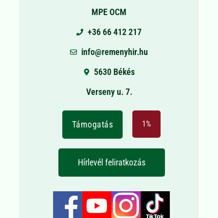
MPE OCM
+36 66 412 217
info@remenyhir.hu
5630 Békés
Verseny u. 7.
Támogatás
1%
Hírlevél feliratkozás