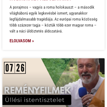
A porajmos – vagyis a roma holokauszt – a második
világháború egyik legkevésbé ismert, ugyanakkor
legfájdalmasabb tragédiája. Az európai roma közösség
több százezer tagja – köztük több ezer magyar roma –
vált a náci üldöztetés áldozatává.
ELOLVASOM »