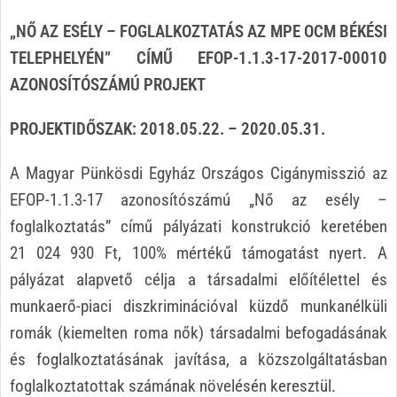
„NŐ AZ ESÉLY – FOGLALKOZTATÁS AZ MPE OCM BÉKÉSI
TELEPHELYÉN”
CÍMŰ EFOP-1.1.3-17-2017-00010
AZONOSÍTÓSZÁMÚ PROJEKT
PROJEKTIDŐSZAK: 2018.05.22. – 2020.05.31.
A Magyar Pünkösdi Egyház Országos Cigánymisszió az
EFOP-1.1.3-17 azonosítószámú „Nő az esély –
foglalkoztatás” című pályázati konstrukció keretében
21 024 930 Ft, 100% mértékű támogatást nyert. A
pályázat alapvető célja a társadalmi előítélettel és
munkaerő-piaci diszkriminációval küzdő munkanélküli
romák (kiemelten roma nők) társadalmi befogadásának
és foglalkoztatásának javítása, a közszolgáltatásban
foglalkoztatottak számának növelésén keresztül.