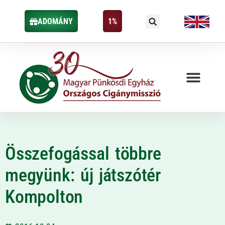
ADOMÁNY
1%
Összefogással többre
megyünk: új játszótér
Kompolton