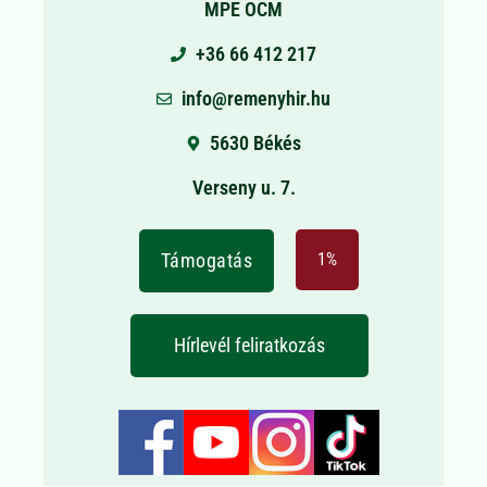
MPE OCM
+36 66 412 217
info@remenyhir.hu
5630 Békés
Verseny u. 7.
Támogatás
1%
Hírlevél feliratkozás