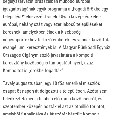
segélyszervezet Brüsszelben működő európai
igazgatóságának egyik programja a „Fogadj örökbe egy
települést!” elnevezést viseli. Olyan közép- és kelet-
európai, néhány száz vagy ezer lakosú településeket
keresnek, amelyekben élnek a kisebbségi
népcsoportokhoz tartozó emberek, és vannak közöttük
evangéliumi keresztények is. A Magyar Pünkösdi Egyház
Országos Cigánymisszió javaslatára a kompolti
keresztény közösség is támogatást nyert, azaz
Kompoltot is „örökbe fogadták”.
Tavaly augusztusban, egy 18 fős amerikai missziós
csapat öt napon át dolgozott a településen. Azóta sem
feledkeztek meg a faluban élő roma közösségről, és
szeptember közepén hozták el azt az ötmillió forintot,
amelyből futballpálya és játszótér készült Kompolt