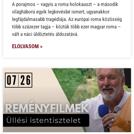
A porajmos – vagyis a roma holokauszt – a második
világháború egyik legkevésbé ismert, ugyanakkor
legfájdalmasabb tragédiája. Az európai roma közösség
több százezer tagja – köztük több ezer magyar roma –
vált a náci üldöztetés áldozatává.
ELOLVASOM »