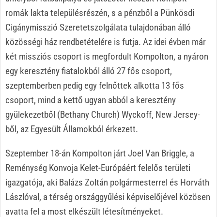
romák lakta településrészén, s a pénzből a Pünkösdi
Cigánymisszió Szeretetszolgálata tulajdonában álló
közösségi ház rendbetételére is futja. Az idei évben már
két missziós csoport is megfordult Kompolton, a nyáron
egy keresztény fiatalokból álló 27 fős csoport,
szeptemberben pedig egy felnőttek alkotta 13 fős
csoport, mind a kettő ugyan abból a keresztény
gyülekezetből (Bethany Church) Wyckoff, New Jersey-
ből, az Egyesült Államokból érkezett.
Szeptember 18-án Kompolton járt Joel Van Briggle, a
Reménység Konvoja Kelet-Európáért felelős területi
igazgatója, aki Balázs Zoltán polgármesterrel és Horváth
Lászlóval, a térség országgyűlési képviselőjével közösen
avatta fel a most elkészült létesítményeket.