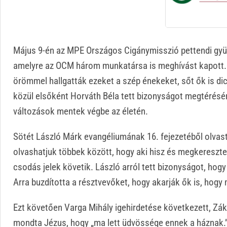
Május 9-én az MPE Országos Cigánymisszió pettendi gyül
amelyre az OCM három munkatársa is meghívást kapott. T
örömmel hallgatták ezeket a szép énekeket, sőt ők is di
közül elsőként Horváth Béla tett bizonyságot megtérésérő
változások mentek végbe az életén.
Sötét László Márk evangéliumának 16. fejezetéből olvasta 
olvashatjuk többek között, hogy aki hisz és megkeresztel
csodás jelek követik. László arról tett bizonyságot, hogy
Arra buzdította a résztvevőket, hogy akarják ők is, hogy
Ezt követően Varga Mihály igehirdetése következett, Zák
mondta Jézus, hogy „ma lett üdvössége ennek a háznak.” 