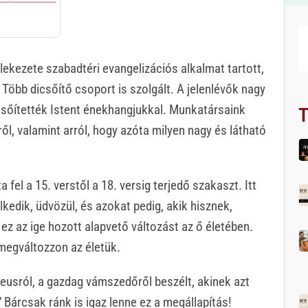
ekezete szabadtéri evangelizációs alkalmat tartott,
öbb dicsőítő csoport is szolgált. A jelenlévők nagy
csőítették Istent énekhangjukkal. Munkatársaink
T
l, valamint arról, hogy azóta milyen nagy és látható
fel a 15. verstől a 18. versig terjedő szakaszt. Itt
kedik, üdvözül, és azokat pedig, akik hisznek,
 ez az ige hozott alapvető változást az ő életében.
 megváltozzon az életük.
eusról, a gazdag vámszedőről beszélt, akinek azt
Bárcsak ránk is igaz lenne ez a megállapítás!