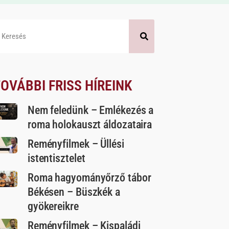
OVÁBBI FRISS HÍREINK
Nem feledünk – Emlékezés a
roma holokauszt áldozataira
Reményfilmek – Üllési
istentisztelet
Roma hagyományőrző tábor
Békésen – Büszkék a
gyökereikre
Reményfilmek – Kispaládi