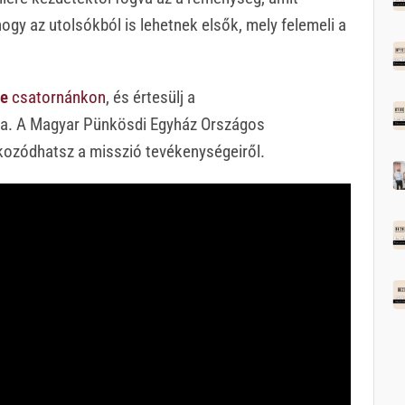
hogy az utolsókból is lehetnek elsők, mely felemeli a
e
csatornánkon
, és értesülj a
ntva. A Magyar Pünkösdi Egyház Országos
jékozódhatsz a misszió tevékenységeiről.