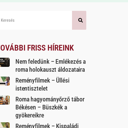
OVÁBBI FRISS HÍREINK
Nem feledünk – Emlékezés a
roma holokauszt áldozataira
Reményfilmek – Üllési
istentisztelet
Roma hagyományőrző tábor
Békésen – Büszkék a
gyökereikre
Reményfilmek – Kispaládi