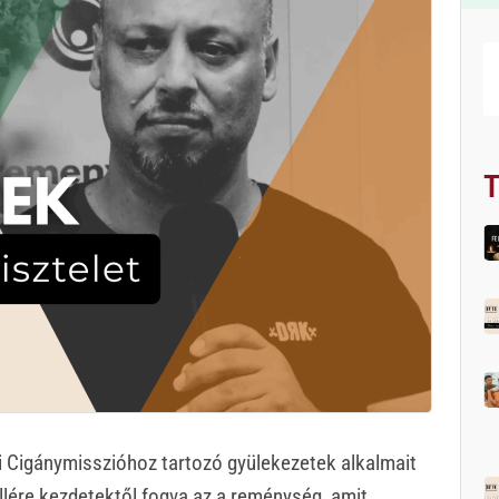
T
 Cigánymisszióhoz tartozó gyülekezetek alkalmait
lére kezdetektől fogva az a reménység, amit