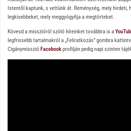
Istentől kaptunk, s vettünk át. Reménység, mely hirdeti, 
legkisebbeket, mely meggyógyítja a megtörteket.
Kövesd a misszióról szóló híreinket továbbra is a
YouTub
legfrissebb tartalmakról a „Feliratkozás” gombra katti
Cigánymisszió
Facebook
profilján pedig napi szinten tá