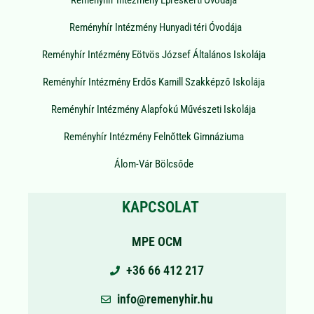
Reményhír Intézmény Hunyadi téri Óvodája
Reményhír Intézmény Eötvös József Általános Iskolája
Reményhír Intézmény Erdős Kamill Szakképző Iskolája
Reményhír Intézmény Alapfokú Művészeti Iskolája
Reményhír Intézmény Felnőttek Gimnáziuma
Álom-Vár Bölcsőde
KAPCSOLAT
MPE OCM
+36 66 412 217
info@remenyhir.hu