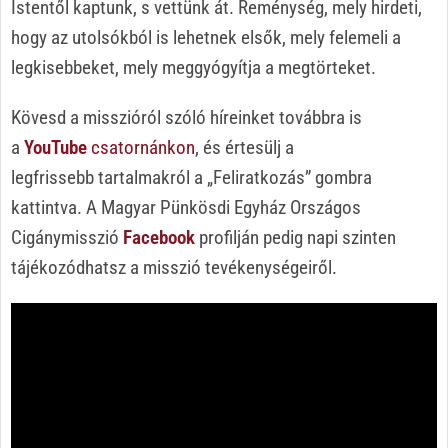
Istentől kaptunk, s vettünk át. Reménység, mely hirdeti,
hogy az utolsókból is lehetnek elsők, mely felemeli a
legkisebbeket, mely meggyógyítja a megtörteket.
Kövesd a misszióról szóló híreinket továbbra is
a
YouTube
csatornánkon
, és értesülj a
legfrissebb tartalmakról a „Feliratkozás” gombra
kattintva. A Magyar Pünkösdi Egyház Országos
Cigánymisszió
Facebook
profilján pedig napi szinten
tájékozódhatsz a misszió tevékenységeiről.