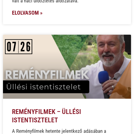
vált a náci üldöztetés áldozatává.
ELOLVASOM »
REMÉNYFILMEK – ÜLLÉSI
ISTENTISZTELET
A Reményfilmek hetente jelentkező adásában a