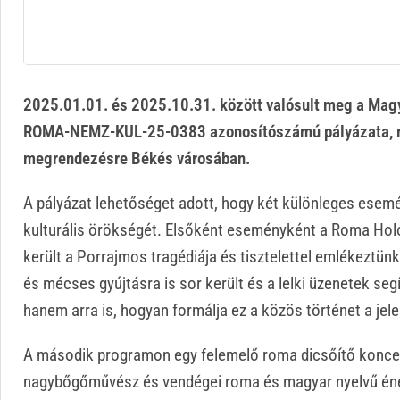
2025.01.01. és 2025.10.31. között valósult meg a Ma
ROMA-NEMZ-KUL-25-0383 azonosítószámú pályázata, me
megrendezésre Békés városában.
A pályázat lehetőséget adott, hogy két különleges esem
kulturális örökségét. Elsőként eseményként a Roma Holo
került a Porrajmos tragédiája és tisztelettel emlékezt
és mécses gyújtásra is sor került és a lelki üzenetek se
hanem arra is, hogyan formálja ez a közös történet a jel
A második programon egy felemelő roma dicsőítő koncer
nagybőgőművész és vendégei roma és magyar nyelvű ének