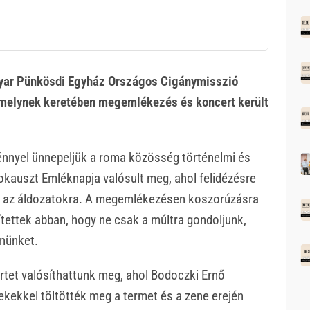
gyar Pünkösdi Egyház Országos Cigánymisszió
lynek keretében megemlékezés és koncert került
énnyel ünnepeljük a roma közösség történelmi és
kauszt Emléknapja valósult meg, ahol felidézésre
ünk az áldozatokra. A megemlékezésen koszorúzásra
gítettek abban, hogy ne csak a múltra gondoljunk,
enünket.
tet valósíthattunk meg, ahol Bodoczki Ernő
ekkel töltötték meg a termet és a zene erején