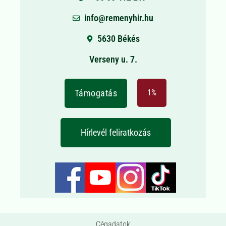
info@remenyhir.hu
5630 Békés
Verseny u. 7.
Támogatás
1%
Hírlevél feliratkozás
Cégadatok